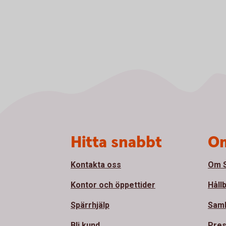
Sidfot
Hitta snabbt
Om
Kontakta oss
Om S
Kontor och öppettider
Håll
Spärrhjälp
Sam
Bli kund
Pre