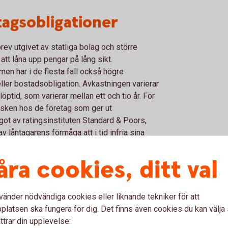
tagsobligationer
rev utgivet av statliga bolag och större
att låna upp pengar på lång sikt.
en har i de flesta fall också högre
 eller bostadsobligation. Avkastningen varierar
tid, som varierar mellan ett och tio år. För
risken hos de företag som ger ut
ågot av ratingsinstituten Standard & Poors,
 låntagarens förmåga att i tid infria sina
åra cookies, ditt val
pongränta noteras i form av en effektiv
adsräntan.
vänder nödvändiga cookies eller liknande tekniker för att
gationer
latsen ska fungera för dig. Det finns även cookies du kan välj
ttrar din upplevelse: