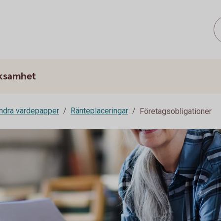
rksamhet
andra värdepapper
Ränteplaceringar
Företagsobligationer