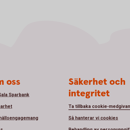
 oss
Säkerhet och
integritet
ala Sparbank
barhet
Ta tillbaka cookie-medgiva
hällsengagemang
Så hanterar vi cookies
ss
Behandling av personuppgif