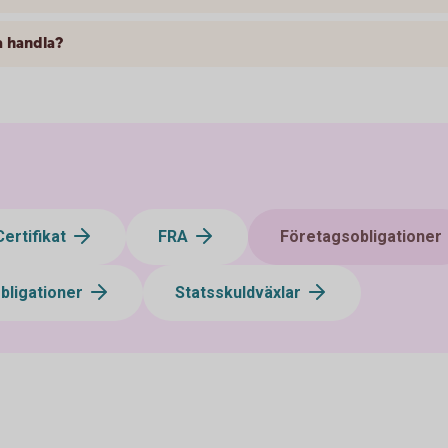
a handla?
Certifikat
FRA
Företagsobligationer
bligationer
Statsskuldväxlar