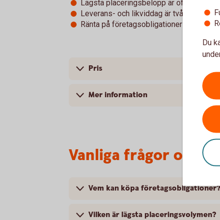
Lägsta placeringsbelopp är oftast 1 milj
F
Leverans- och likviddag är två vardagar e
R
Ränta på företagsobligationer lämnas på
Du ka
under
Pris
Mer information
Vanliga frågor och s
Vem kan köpa företagsobligationer
Vilken är lägsta placeringsvolymen?