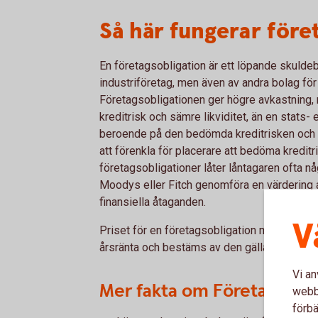
Så här fungerar före
En företagsobligation är ett löpande skuldeb
industriföretag, men även av andra bolag för 
Företagsobligationen ger högre avkastning, m
kreditrisk och sämre likviditet, än en stats-
beroende på den bedömda kreditrisken och löp
att förenkla för placerare att bedöma kredit
företagsobligationer låter låntagaren ofta n
Moodys eller Fitch genomföra en värdering av
finansiella åtaganden.
V
Priset för en företagsobligation med fast ku
årsränta och bestäms av den gällande markn
Vi an
Mer fakta om Företagsobli
webbp
förbä