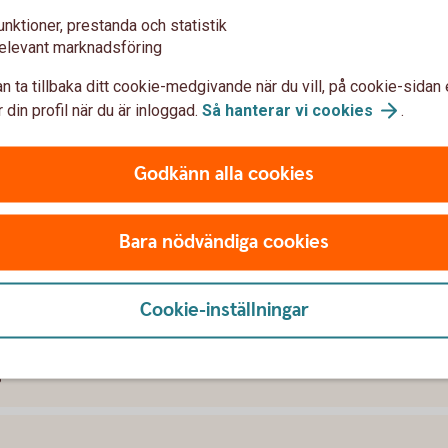
on kronor
unktioner, prestanda och statistik
fter avslut
elevant marknadsföring
 förfrågan
n ta tillbaka ditt cookie-medgivande när du vill, på cookie-sidan 
 din profil när du är inloggad.
Så hanterar vi
cookies
.
Godkänn alla cookies
Bara nödvändiga cookies
var om Företagsobligationer
Cookie-inställningar
?