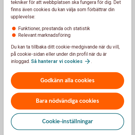
tekniker för att webbplatsen ska fungera för dig. Det
Fastighetsbyrån -
bolåneerbjudande
finns även cookies du kan välja som förbättrar din
upplevelse:
Funktioner, prestanda och statistik
Relevant marknadsföring
Skydda dig
Du kan ta tillbaka ditt cookie-medgivande när du vill,
på cookie-sidan eller under din profil när du är
mot
inloggad.
Så hanterar vi
cookies
.
bedrägerier
Godkänn alla cookies
Bara nödvändiga cookies
Skydda dig mot bedrägerier
Vilka är varningssignalerna för bedrägeri? Hur kan du
Cookie-inställningar
skydda dig och vad gör du om du blivit utsatt? Vi har
samlat information om olika typer av bedrägerier