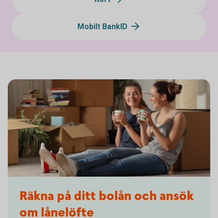
Mobilt BankID
1145856041
Räkna på ditt bolån och ansök
om lånelöfte