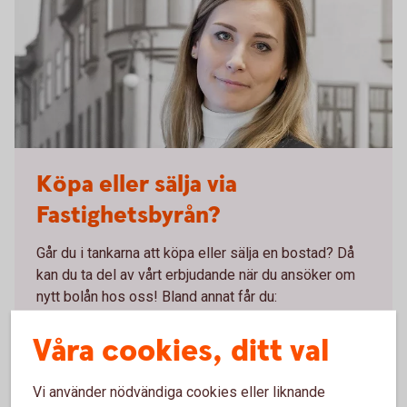
Emelie Videll Fastighetsbyrån
Köpa eller sälja via
Fastighetsbyrån?
Går du i tankarna att köpa eller sälja en bostad? Då
kan du ta del av vårt erbjudande när du ansöker om
nytt bolån hos oss! Bland annat får du:
1 månads räntefritt bolån
Våra cookies, ditt val
Kostnadsfritt handpenningslån under 6 månader
3 månaders kostnadsfri personförsäkring
Vi använder nödvändiga cookies eller liknande