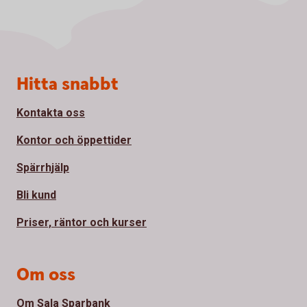
Sidfot
Hitta snabbt
Kontakta oss
Kontor och öppettider
Spärrhjälp
Bli kund
Priser, räntor och kurser
Om oss
Om Sala Sparbank