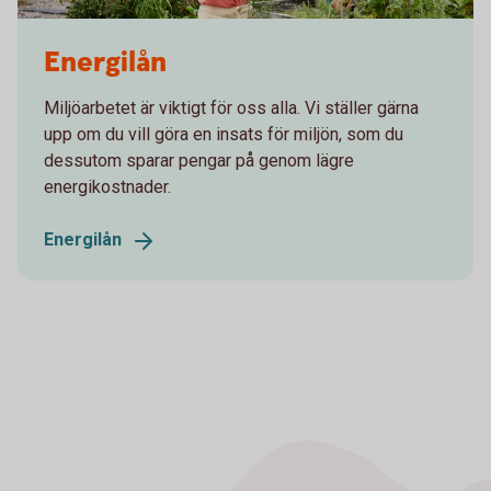
Mother and child watering kitchen garden. Solar panel in the
Energilån
background
Miljöarbetet är viktigt för oss alla. Vi ställer gärna
upp om du vill göra en insats för miljön, som du
dessutom sparar pengar på genom lägre
energikostnader.
Energilån