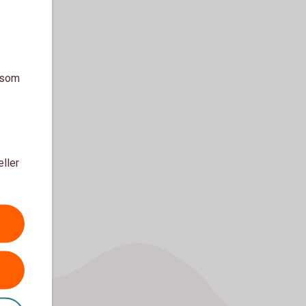
a som
eller