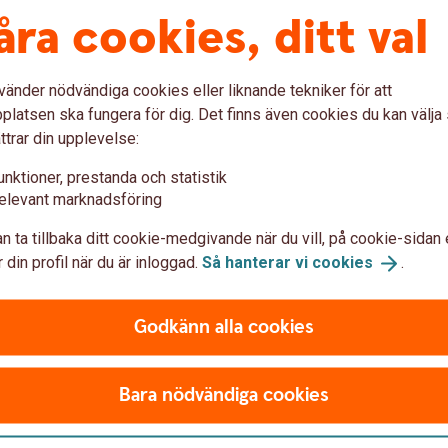
r för ditt lån framgår av brevet
åra cookies, ditt val
or
vänder nödvändiga cookies eller liknande tekniker för att
latsen ska fungera för dig. Det finns även cookies du kan välj
ttrar din upplevelse:
unktioner, prestanda och statistik
elevant marknadsföring
n ta tillbaka ditt cookie-medgivande när du vill, på cookie-sidan 
 din profil när du är inloggad.
Så hanterar vi
cookies
.
Godkänn alla cookies
Bara nödvändiga cookies