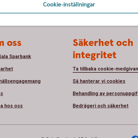
Cookie-inställningar
 oss
Säkerhet och
integritet
ala Sparbank
barhet
Ta tillbaka cookie-medgiva
hällsengagemang
Så hanterar vi cookies
ss
Behandling av personuppgif
a hos oss
Bedrägeri och säkerhet