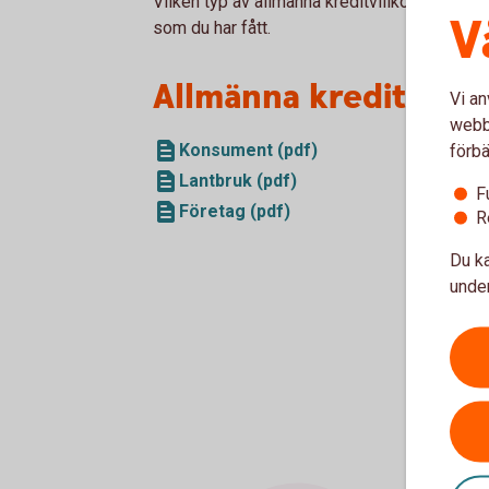
Vilken typ av allmänna kreditvillkor som gälle
V
som du har fått.
Allmänna kreditvillk
Vi an
webbp
Konsument (pdf)
förbä
Lantbruk (pdf)
F
Företag (pdf)
R
Du ka
under