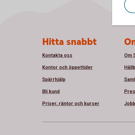
Sidfot
Hitta snabbt
Om
Kontakta oss
Om S
Kontor och öppettider
Håll
Spärrhjälp
Sam
Bli kund
Pre
Priser, räntor och kurser
Jobb