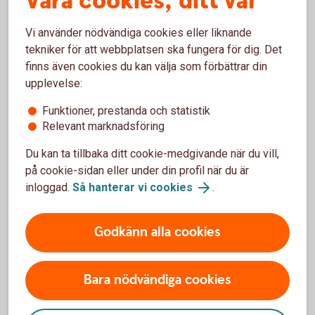
Våra cookies, ditt val
Juridisk hjälp
Vi använder nödvändiga cookies eller liknande
tekniker för att webbplatsen ska fungera för dig. Det
finns även cookies du kan välja som förbättrar din
upplevelse:
Fler sätt att hjälpa ditt barn
Funktioner, prestanda och statistik
Relevant marknadsföring
Det finns flera sätt att hjälpa ditt barn köpa bostad,
till exempel att bidra till kontantinsatsen eller äga
Du kan ta tillbaka ditt cookie-medgivande när du vill,
lägenheten tillsammans.
på cookie-sidan eller under din profil när du är
inloggad.
Så hanterar vi cookies
.
Så hjälper du ditt barn köpa bostad
Godkänn alla cookies
Bara nödvändiga cookies
Bli medlåntagare och låna
tillsammans med ditt barn