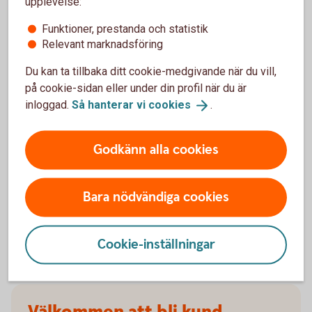
upplevelse:
försäkringarna?
Funktioner, prestanda och statistik
Relevant marknadsföring
När slutar den tidigare ägarens försäkring att
gälla?
Du kan ta tillbaka ditt cookie-medgivande när du vill,
på cookie-sidan eller under din profil när du är
Om man övningskör och olyckan är framme,
inloggad.
Så hanterar vi
cookies
.
täcker bilförsäkringen då?
Godkänn alla cookies
Gäller bilförsäkringen utanför Sverige?
Täcker försäkringen viltolyckor?
Bara nödvändiga cookies
Vilka bilar har en vagnskadegaranti?
Cookie-inställningar