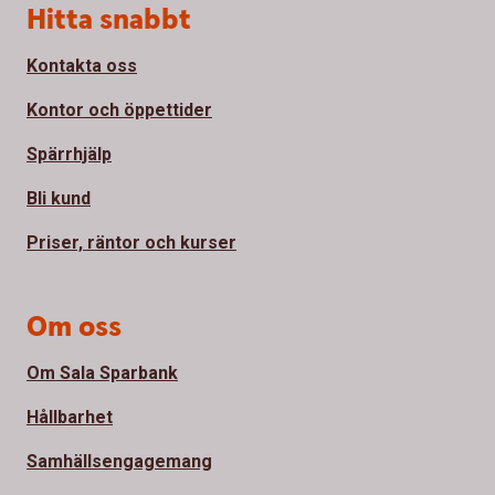
Sidfot
Hitta snabbt
Kontakta oss
Kontor och öppettider
Spärrhjälp
Bli kund
Priser, räntor och kurser
Om oss
Om Sala Sparbank
Hållbarhet
Samhällsengagemang