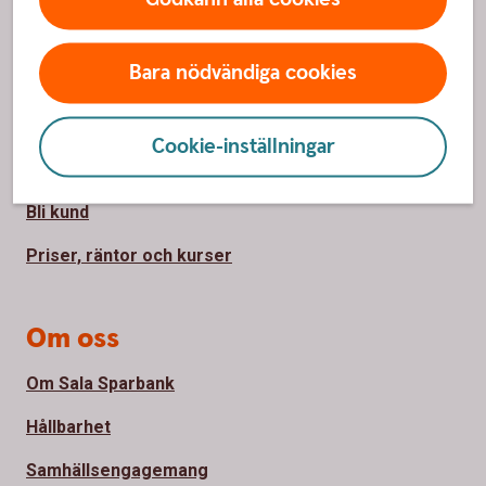
Sidfot
Hitta snabbt
Bara nödvändiga cookies
Kontakta oss
Kontor och öppettider
Cookie-inställningar
Spärrhjälp
Bli kund
Priser, räntor och kurser
Om oss
Om Sala Sparbank
Hållbarhet
Samhällsengagemang