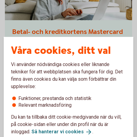
1282129534
Betal- och kreditkortens Mastercard
reseförsäkring
Våra cookies, ditt val
När du betalar resan med ditt kreditkort så ingår
Mastercard reseförsäkring som en kompletterande
Vi använder nödvändiga cookies eller liknande
kortförsäkring. Få extra trygghet när du är ute och
tekniker för att webbplatsen ska fungera för dig. Det
reser.
finns även cookies du kan välja som förbättrar din
upplevelse:
Betal- och kreditkortens Mastercard
reseförsäkring
Funktioner, prestanda och statistik
Relevant marknadsföring
Du kan ta tillbaka ditt cookie-medgivande när du vill,
på cookie-sidan eller under din profil när du är
inloggad.
Så hanterar vi
cookies
.