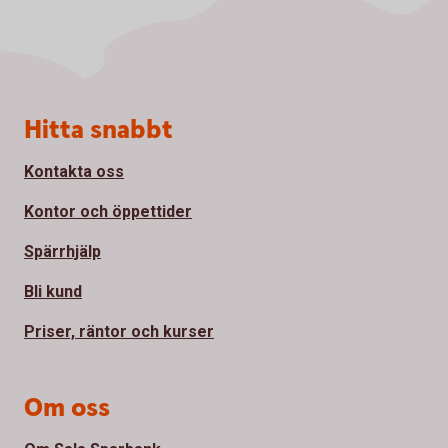
Sidfot
Hitta snabbt
Kontakta oss
Kontor och öppettider
Spärrhjälp
Bli kund
Priser, räntor och kurser
Om oss