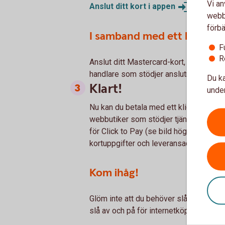
Vi an
Anslut ditt kort i
appen
webbp
förbä
I samband med ett köp onlin
F
R
Anslut ditt Mastercard-kort, och skapa
handlare som stödjer anslutning till Cli
Du ka
Klart!
under
Nu kan du betala med ett klick nästa g
webbutiker som stödjer tjänsten. Vid 
för Click to Pay (se bild högre upp på 
kortuppgifter och leveransadress redan ä
Kom ihåg!
Glöm inte att du behöver slå på kortet f
slå av och på för internetköp i appen, u