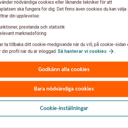
vänder nödvändiga cookies eller liknande tekniker för att
latsen ska fungera för dig. Det finns även cookies du kan välj
ttrar din upplevelse:
e – alla kort från Mastercard
unktioner, prestanda och statistik
elevant marknadsföring
 samtidigt en profil, i samband med ett köp hos en
ck to Pay.
n ta tillbaka ditt cookie-medgivande när du vill, på cookie-sidan 
 din profil när du är inloggad.
Så hanterar vi
cookies
.
ång du ska handla med Click to Pay, i de
checkouten hos en handlare klickar du på symbolen
Godkänn alla cookies
sidan). Du betalar smidigt med ett klick, eftersom
r förifyllt.
Bara nödvändiga cookies
Cookie-inställningar
ör internetköp för att kunna handla online. Du kan
nder Kortinställningar.