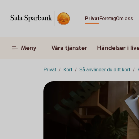
Privat
Företag
Om oss
Meny
Våra tjänster
Händelser i liv
Privat
Kort
Så använder du ditt kort