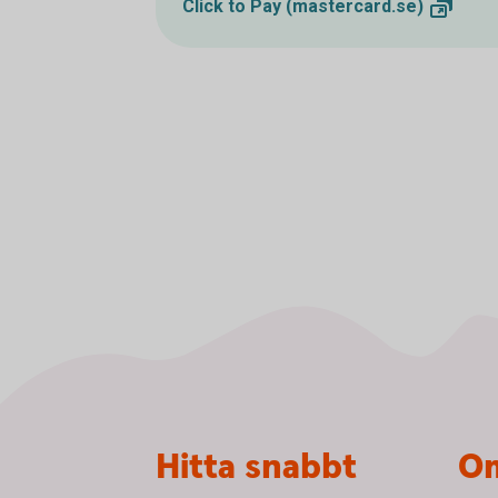
Click to Pay
(mastercard.se)
Sidfot
Hitta snabbt
Om