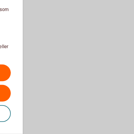
a som
eller