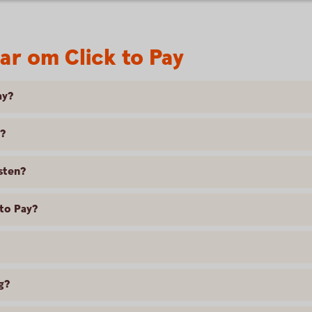
ar om Click to Pay
ay?
y?
nsten?
 to Pay?
g?