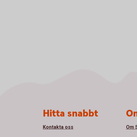
Sidfot
Hitta snabbt
Om
Kontakta oss
Om S