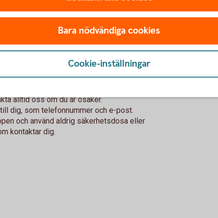
för internetköp när du handlar på internet.
n under Kort.
Bara nödvändiga cookies
Cookie-inställningar
tt kort till någon annan, till exempel PIN-kod,
 genereras av din säkerhetsdosa. Oavsett
akta alltid oss om du är osäker.
er till dig, som telefonnummer och e-post.
appen och använd aldrig säkerhetsdosa eller
m kontaktar dig.