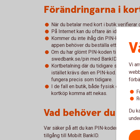
Förändringarna i kor
När du betalar med kort i butik verifiera
På Internet kan du oftare än idag behöva
Kommer du inte ihåg din PIN-kod så hitta
V
appen behöver du beställa ett nytt kort.
Om du har glömt PIN-koden till ditt betal
swedbank.se/pin med BankID och beställ
Vi an
Kortbetalning där du tidigare skrivit unde
webbp
istället krävs den en PIN-kod. Kontaktlö
förbä
fungera precis som tidigare.
I de fall en butik, både fysisk och på inte
F
kortköp komma att nekas.
R
Vad behöver du göra
Du ka
under
Var säker på att du kan PIN-koden till ditt kor
tillgång till Mobilt BankID.