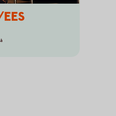
U/EES
så