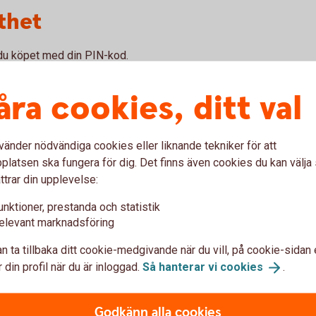
thet
r du köpet med din PIN-kod.
 verifiera köpet med Mobilt BankID.
r du den i appen under Kort. Har du inte
åra cookies, ditt val
- och kreditkort kan du logga in på
a en påminnelse till koden.
vänder nödvändiga cookies eller liknande tekniker för att
r ett kvitto och legitimerat dig, nekas och
latsen ska fungera för dig. Det finns även cookies du kan välj
sa betalningar (blipp) kommer fortsätta
ttrar din upplevelse:
rnet, inte följer de nya reglerna kan ett
unktioner, prestanda och statistik
elevant marknadsföring
?
n ta tillbaka ditt cookie-medgivande när du vill, på cookie-sidan 
 din profil när du är inloggad.
Så hanterar vi
cookies
.
t. Om du handlar på Internet se till att du har
Godkänn alla cookies