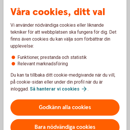
Våra cookies, ditt val
5 tips när du flyttar
Vi använder nödvändiga cookies eller liknande
Adressändra
tekniker för att webbplatsen ska fungera för dig. Det
finns även cookies du kan välja som förbättrar din
Vill du fortfarande få post? Gör adressändring
upplevelse:
och för över eller säg upp prenumerationer
som är knutna till den gamla bostaden.
Funktioner, prestanda och statistik
Se till att ha en buffert
Relevant marknadsföring
Det är viktigt att ha en buffert för oförutsägbara
Du kan ta tillbaka ditt cookie-medgivande när du vill,
händelser.
på cookie-sidan eller under din profil när du är
Avtal och abonnemang
inloggad.
Så hanterar vi
cookies
.
Ändra eller säg upp abonnemang. Informera om
din flytt till leverantörer av elbolag, gas,
Godkänn alla cookies
vatten/avlopp, fjärrvärme, sophämtning.
Fixa flytthjälp
Bara nödvändiga cookies
Dags att ringa vännerna och locka med