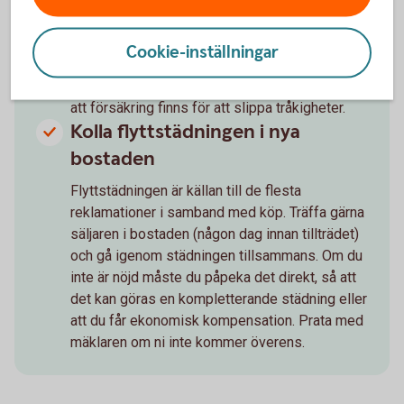
flyttpizza? Flyttar du själv är det bra att ha god
framförhållning om släp eller lastbil ska hyras.
Cookie-inställningar
Kom ihåg att det kan vara många som flyttar vid
månadsskiften. Om du anlitar flyttfirma, se till
att försäkring finns för att slippa tråkigheter.
Kolla flyttstädningen i nya
bostaden
Flyttstädningen är källan till de flesta
reklamationer i samband med köp. Träffa gärna
säljaren i bostaden (någon dag innan tillträdet)
och gå igenom städningen tillsammans. Om du
inte är nöjd måste du påpeka det direkt, så att
det kan göras en kompletterande städning eller
att du får ekonomisk kompensation. Prata med
mäklaren om ni inte kommer överens.