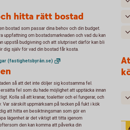
ch hitta rätt bostad
ta en bostad som passar dina behov och din budget.
n bra uppfattning om bostadsmarknaden och vad du kan
an uppstå budgivning och att slutpriset därför kan bli
ör dig själv för vad din bostad får kosta.
At
ngar
(fastighetsbyrån.se)
den
k
taden så att det inte döljer sig kostsamma fel.
t ersätta fel som du hade möjlighet att upptäcka innan
t. Kolla så att kranar, toaletter och el fungerar, och
v. Var särskilt uppmärksam på tecken på fukt i kök
dig att hitta en besiktningsman som gör en
a lägenhet är det viktigt att titta igenom
eftersom den kan komma att påverka din