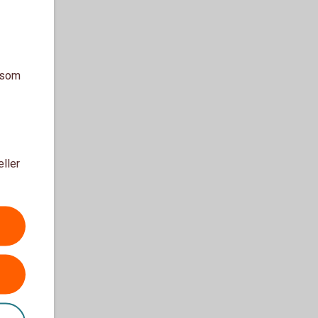
a som
eller