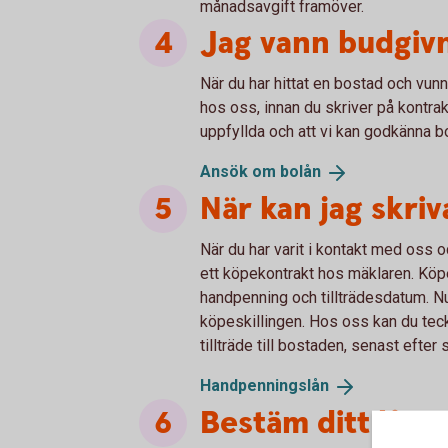
månadsavgift framöver.
Jag vann budgivn
När du har hittat en bostad och vunn
hos oss, innan du skriver på kontrakte
uppfyllda och att vi kan godkänna 
Ansök om
bolån
När kan jag skri
När du har varit i kontakt med oss oc
ett köpekontrakt hos mäklaren. Köpe
handpenning och tillträdesdatum. N
köpeskillingen. Hos oss kan du tec
tillträde till bostaden, senast efter
Handpenningslån
Bestäm ditt lån