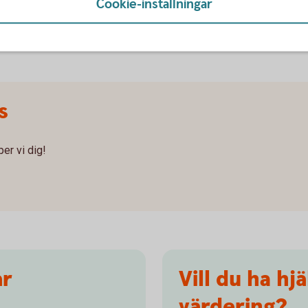
s samtidigt som banken även ser till att säljarens
Cookie-inställningar
 du dina nycklar till bostaden och kan äntligen börja
s
er vi dig!
år
Vill du ha hj
värdering?