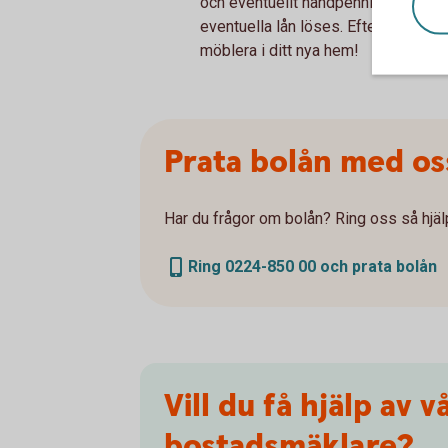
och eventuellt handpenningslån löse
eventuella lån löses. Efter detta får
möblera i ditt nya hem!
Prata bolån med os
Har du frågor om bolån? Ring oss så hjälp
Ring 0224-850 00 och prata bolån
Vill du få hjälp av v
bostadsmäklare?