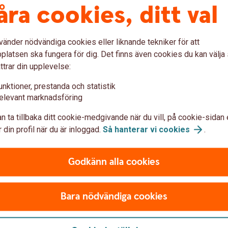
åra cookies, ditt val
t är det dags att se över låneupplägget. Vi bokar in ett
ndlar om ditt bolån, till exempel om du ska ha rörlig
u ska amortera.
vänder nödvändiga cookies eller liknande tekniker för att
frågor som rör ditt nya boende, som till exempel
latsen ska fungera för dig. Det finns även cookies du kan välj
ata om ditt sparande.
ttrar din upplevelse:
?
unktioner, prestanda och statistik
elevant marknadsföring
n ta tillbaka ditt cookie-medgivande när du vill, på cookie-sidan 
cka tillbaka
 din profil när du är inloggad.
Så hanterar vi
cookies
.
a
Godkänn alla cookies
r kommer skickas ut till dig och ska returneras
n tillträdet.
arna till bostaden?
Bara nödvändiga cookies
sdagen, oftast på mäklarens kontor. Dina lån betalas ut