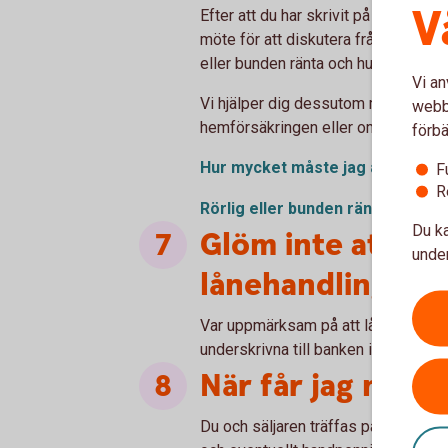
V
Efter att du har skrivit på kontrakte
möte för att diskutera frågor som ha
eller bunden ränta och hur mycket d
Vi an
Vi hjälper dig dessutom med andra 
webbp
hemförsäkringen eller om du vill pr
förbä
Hur mycket måste jag
amortera
F
R
Rörlig eller bunden
ränta?
Du ka
Glöm inte att ski
under
lånehandlingarn
Var uppmärksam på att lånehandlinga
underskrivna till banken i god tid inna
När får jag nyckl
Du och säljaren träffas på tillträde