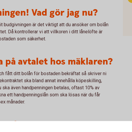
ingen! Vad gör jag nu?
it budgivningen är det viktigt att du ansöker om bolån
t. Då kontrollerar vi att villkoren i ditt lånelöfte är
bostaden som säkerhet.
va på avtalet hos mäklaren?
h fått ditt bolån för bostaden bekräftat så skriver ni
kontraktet ska bland annat innehålla köpeskilling,
u ska även handpenningen betalas, oftast 10% av
kna ett handpenningslån som ska lösas när du får
 sex månader.
eupplägg