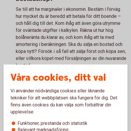
Se till att ha marginaler i ekonomin. Bestäm i förväg
hur mycket du är beredd att betala för ditt boende –
och håll dig till det. Kom ihåg att även göra utrymme
för oväntade utgifter i kalkylen. Räkna ut hur hög
bolåneränta du klarar av, och kom ihåg att ta med
amortering i beräkningen. Ska du sälja en bostad och
köpa nytt? Försök i så fall att sälja först och köpa sen,
eller villkora köpet med försäljningen av din nuvarande
bostad.
Våra cookies, ditt val
Vi använder nödvändiga cookies eller liknande
Bolån - allt du behöver veta
tekniker för att webbplatsen ska fungera för dig. Det
finns även cookies du kan välja som förbättrar din
Ska du köpa hus, köpa lägenhet eller vill du ändra ditt
upplevelse:
bolån? Vi hjälper dig med bostadslån. I vår
Funktioner, prestanda och statistik
bolånekalkyl kan du räkna ut hur mycket du kan låna.
Relevant marknadsföring