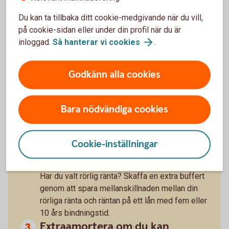
Räkna på
bolån
Du kan ta tillbaka ditt cookie-medgivande när du vill,
på cookie-sidan eller under din profil när du är
inloggad.
Så hanterar vi
cookies
.
Godkänn alla cookies
Tre tips från privatekonomen
Bara nödvändiga cookies
Sprid risken
Sprid risken genom att dela upp lånet på både
Cookie-inställningar
fast och rörlig och olika bindningstider.
Skaffa en buffert
Har du valt rörlig ränta? Skaffa en extra buffert
genom att spara mellanskillnaden mellan din
rörliga ränta och räntan på ett lån med fem eller
10 års bindningstid.
Extraamortera om du kan