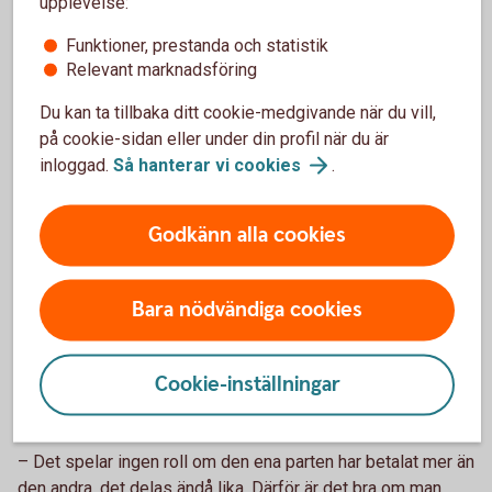
upplevelse:
Skriv under bodelningsavtalet.
Funktioner, prestanda och statistik
Bodelning separation - om ni är sambos
Relevant marknadsföring
Du kan ta tillbaka ditt cookie-medgivande när du vill,
Om bodelningen gäller ett samboförhållande är det den dag
på cookie-sidan eller under din profil när du är
som samboförhållandet upphörde.
inloggad.
Så hanterar vi
cookies
.
Som sambo har man enbart rätt till hälften av det
sammanlagda nettovärdet av bostad och bohag som
Godkänn alla cookies
införskaffats för gemensamt bruk, alltså inte till det som
var och en fått eller köpt för eget bruk, säger Madelén.
Bara nödvändiga cookies
Det betyder att om den ena parten har flyttat in hos den
andra för att bli sambo, så har man inte rätt till del i
bostaden vid en separation. För bohag, som till exempel
Cookie-inställningar
möbler, gäller att det som införskaffats för att användas
gemensamt delas lika vid en separation.
– Det spelar ingen roll om den ena parten har betalat mer än
den andra, det delas ändå lika. Därför är det bra om man