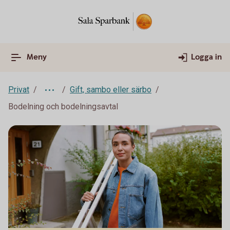
Meny
Logga in
Privat
Gift, sambo eller särbo
Bodelning och bodelningsavtal