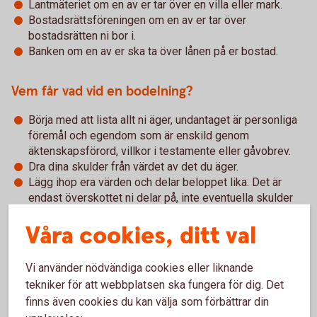
Lantmäteriet om en av er tar över en villa eller mark.
Bostadsrättsföreningen om en av er tar över
bostadsrätten ni bor i.
Banken om en av er ska ta över lånen på er bostad.
Vem får vad vid en bodelning?
Börja med att lista allt ni äger, undantaget är personliga
föremål och egendom som är enskild genom
äktenskapsförord, villkor i testamente eller gåvobrev.
Dra dina skulder från värdet av det du äger.
Lägg ihop era värden och delar beloppet lika. Det är
endast överskottet ni delar på, inte eventuella skulder
och lån.
Våra cookies, ditt val
Bestäm vem som ska få vad. Du har i första hand rätt att
få dina egna saker och kan ge mellanskillnaden i pengar
till den andre. Om du ska överta en bostad måste du
Vi använder nödvändiga cookies eller liknande
ofta även överta de bolån som finns. Det är viktigt att
tekniker för att webbplatsen ska fungera för dig. Det
banken godkänt att du tar över lånen innan
finns även cookies du kan välja som förbättrar din
bodelningsavtalet skrivs på.