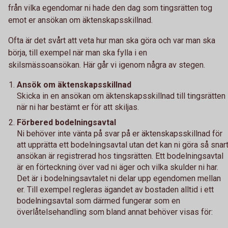
från vilka egendomar ni hade den dag som tingsrätten tog
emot er ansökan om äktenskapsskillnad.
Ofta är det svårt att veta hur man ska göra och var man ska
börja, till exempel när man ska fylla i en
skilsmässoansökan. Här går vi igenom några av stegen.
Ansök om äktenskapsskillnad
Skicka in en ansökan om äktenskapsskillnad till tingsrätten
när ni har bestämt er för att skiljas.
Förbered bodelningsavtal
Ni behöver inte vänta på svar på er äktenskapsskillnad för
att upprätta ett bodelningsavtal utan det kan ni göra så snar
ansökan är registrerad hos tingsrätten. Ett bodelningsavtal
är en förteckning över vad ni äger och vilka skulder ni har.
Det är i bodelningsavtalet ni delar upp egendomen mellan
er. Till exempel regleras ägandet av bostaden alltid i ett
bodelningsavtal som därmed fungerar som en
överlåtelsehandling som bland annat behöver visas för: