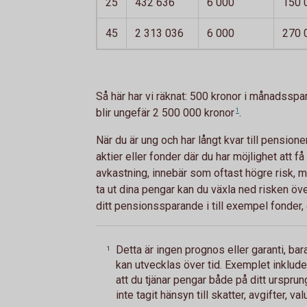
25
432 636
6 000
150 
45
2 313 036
6 000
270 
Så här har vi räknat: 500 kronor i månadsspa
blir ungefär 2 500 000
kronor
1
.
När du är ung och har långt kvar till pension
aktier eller fonder där du har möjlighet att 
avkastning, innebär som oftast högre risk, me
ta ut dina pengar kan du växla ned risken öv
ditt pensionssparande i till exempel fonder, 
Detta är ingen prognos eller garanti, b
1
kan utvecklas över tid. Exemplet inklud
att du tjänar pengar både på ditt urspru
inte tagit hänsyn till skatter, avgifter, val