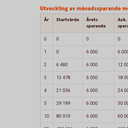
Utveckling av månadssparande m
År
Startvärde
Årets
Ack.
sparande
spar
0
0
0
0
1
0
6 000
6 00
2
6 480
6 000
12 0
3
13 478
6 000
18 0
4
21 036
6 000
24 0
5
29 199
6 000
30 0
10
80 919
6 000
60 0