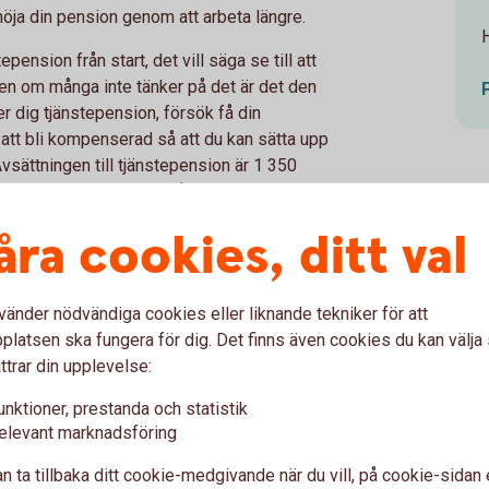
höja din pension genom att arbeta längre.
H
tepension från start, det vill säga se till att
ven om många inte tänker på det är det den
r dig tjänstepension, försök få din
 att bli kompenserad så att du kan sätta upp
sättningen till tjänstepension är 1 350
00 kronor. Med en lön på 50 000 kronor är
d
1
. Och om arbetsgivaren inte går med på det
åra cookies, ditt val
vänder nödvändiga cookies eller liknande tekniker för att
latsen ska fungera för dig. Det finns även cookies du kan välj
digt i livet har sina fördelar. Dels behöver
ttrar din upplevelse:
ika högt som om du kommer igång senare, dels
unktioner, prestanda och statistik
 växer. Det vill säga att du får avkastning på
elevant marknadsföring
n ta tillbaka ditt cookie-medgivande när du vill, på cookie-sidan 
ina 100 kronor, då ökar de med 10 kronor till