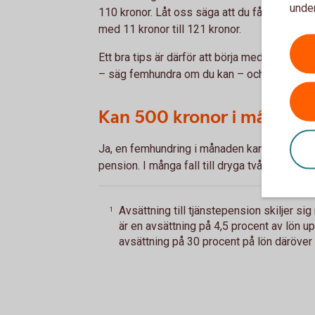
under
110 kronor. Låt oss säga att du får 10 % avk
med 11 kronor till 121 kronor.
Ett bra tips är därför att börja med att sätta
– säg femhundra om du kan – och öka på den
Kan 500 kronor i månaden 
Ja, en femhundring i månaden kan hinna växa ti
pension. I många fall till dryga två miljoner.
Avsättning till tjänstepension skiljer sig
1
är en avsättning på 4,5 procent av lön u
avsättning på 30 procent på lön däröver