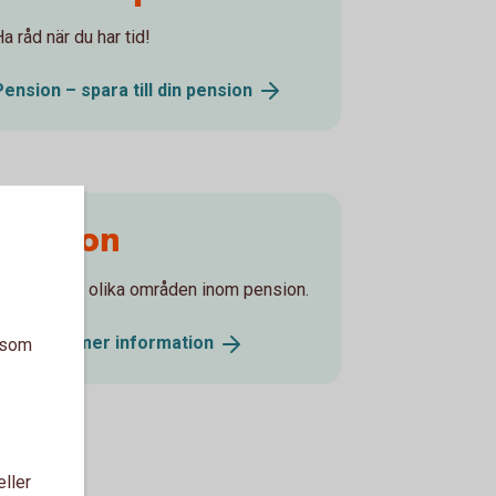
a råd när du har tid!
Pension – spara till din
pension
Pension
Läs mer om olika områden inom pension.
Pension - mer
information
a som
eller