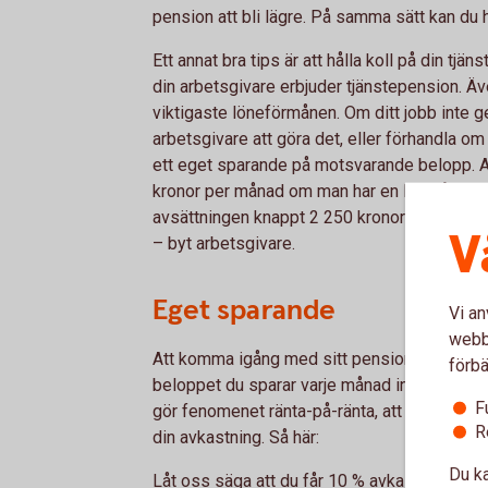
pension att bli lägre. På samma sätt kan du 
Ett annat bra tips är att hålla koll på din tjäns
din arbetsgivare erbjuder tjänstepension. Ä
viktigaste löneförmånen. Om ditt jobb inte ge
arbetsgivare att göra det, eller förhandla om
ett eget sparande på motsvarande belopp. Av
kronor per månad om man har en lön på 30 0
avsättningen knappt 2 250 kronor per
måna
V
– byt arbetsgivare.
Eget sparande
Vi an
webbp
Att komma igång med sitt pensionssparande ti
förbä
beloppet du sparar varje månad inte vara l
F
gör fenomenet ränta-på-ränta, att dina pengar
R
din avkastning. Så här:
Du ka
Låt oss säga att du får 10 % avkastning på d