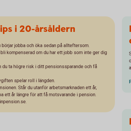
ips i 20-årsåldern
 börjar jobba och öka sedan på allteftersom.
att bli kompenserad om du har ett jobb som inte ger dig
an du ta högre risk i ditt pensionssparande och få
a
giften spelar roll i längden.
pensionen. Står du utanför arbetsmarknaden ett år,
ba ett år längre för att få motsvarande i pension.
minpension.se.