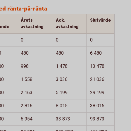
ed ränta-på-ränta
Årets
Ack.
Slutvärde
ande
avkastning
avkastning
0
0
0
0
480
480
6 480
00
998
1 478
13 478
00
1 558
3 036
21 036
00
2 163
5 199
29 199
00
2 816
8 015
38 015
00
6 954
33 873
93 873