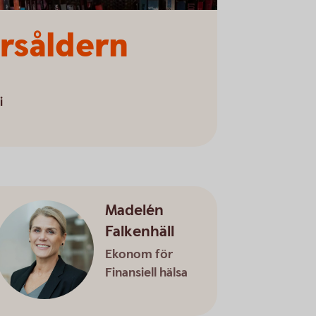
årsåldern
i
Madelén
Falkenhäll
Ekonom för
Finansiell hälsa