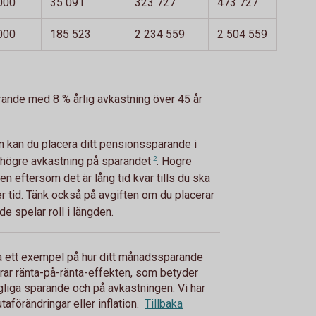
000
35 091
323 727
473 727
000
185 523
2 234 559
2 504 559
rande med 8 % årlig avkastning över 45 år
en kan du placera ditt pensionssparande i
få högre avkastning på
sparandet
2
. Högre
n eftersom det är lång tid kvar tills du ska
er tid. Tänk också på avgiften om du placerar
de spelar roll i längden.
ara ett exempel på hur ditt månadssparande
erar ränta-på-ränta-effekten, som betyder
ngliga sparande och på avkastningen. Vi har
utaförändringar eller inflation.
Tillbaka