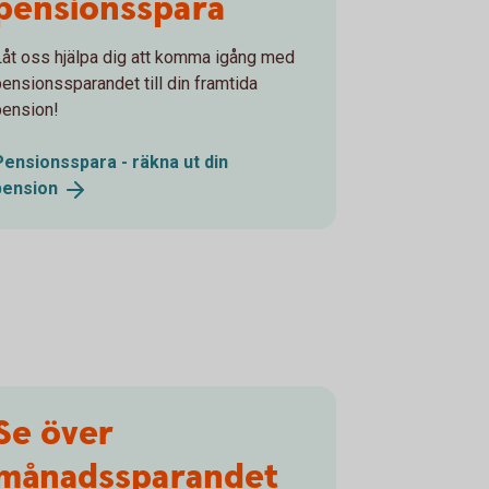
pensionsspara
Låt oss hjälpa dig att komma igång med
pensionssparandet till din framtida
pension!
Pensionsspara - räkna ut din
pension
Se över
månadssparandet