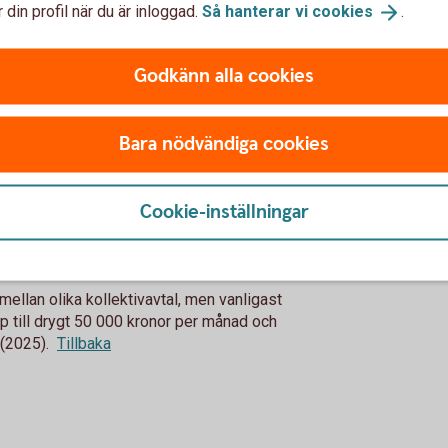
 din profil när du är inloggad.
Så hanterar vi
cookies
.
astning igen nästa år så ökar dina 110 kronor
Godkänn alla cookies
 av ett par hundra i månaden när du börjar jobba
 summan allteftersom du går upp i lön.
Bara nödvändiga cookies
bli några miljoner 2065?
Cookie-inställningar
ll sig ordentligt tills det är dags för
 mellan olika kollektivavtal, men vanligast
pp till drygt 50 000 kronor per månad och
 (2025).
Tillbaka