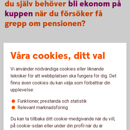
du själv behöver
bli
ekonom
på
kuppen
när du försöker få
grepp om pensionen?
Börja med att göra en självkoll på läget genom att besöka
Våra cookies, ditt val
minpension.
se
. Där kan du se precis hur dina
uträkningar ser ut och vad du kommer att få ut när du går i
Vi använder nödvändiga cookies eller liknande
pension.
tekniker för att webbplatsen ska fungera för dig. Det
finns även cookies du kan välja som förbättrar din
upplevelse:
Pension
Funktioner, prestanda och statistik
Relevant marknadsföring
Läs mer om olika områden inom pension.
Du kan ta tillbaka ditt cookie-medgivande när du vill,
på cookie-sidan eller under din profil när du är
Pension - mer
information