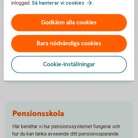
inloggad.
Så hanterar vi
cookies
.
Godkänn alla cookies
Börja pensionsspara
Bara nödvändiga cookies
Låt oss hjälpa dig att komma igång med
pensionssparandet till din framtida pension!
Cookie-inställningar
Pensionsspara - räkna ut din
pension
Pensionsskola
Här berättar vi hur pensionssystemet fungerar och
hur du kan tänka avseende ditt pensionssparande.