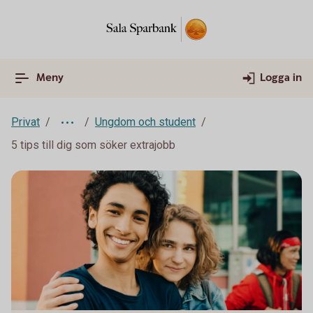
Meny
Logga in
Privat
Ungdom och student
5 tips till dig som söker extrajobb