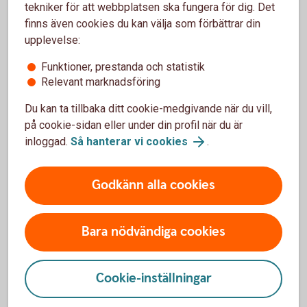
tekniker för att webbplatsen ska fungera för dig. Det
finns även cookies du kan välja som förbättrar din
Vi har tagit fram ett verktyg där du kan kryssa för de
upplevelse:
dagar du kunde undvika småköp och istället lägga
pengarna på ditt sparande. Du kanske vill utmana din
Funktioner, prestanda och statistik
bästa kompis, förälder eller partner? Vem får flest
Relevant marknadsföring
kryss?
Du kan ta tillbaka ditt cookie-medgivande när du vill,
på cookie-sidan eller under din profil när du är
No Spend-utmaning (pdf)
inloggad.
Så hanterar vi cookies
.
Godkänn alla cookies
Lediga jobb Sala Sparbank
Bara nödvändiga cookies
Jobba hos oss.
Cookie-inställningar
Lediga jobb