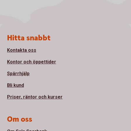
Sidfot
Hitta snabbt
Kontakta oss
Kontor och öppettider
Spärrhjälp
Bli kund
Priser, räntor och kurser
Om oss