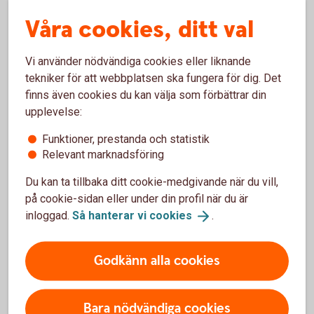
Våra cookies, ditt val
Vi använder nödvändiga cookies eller liknande
Lån för dig som vill bo mer hållbart
tekniker för att webbplatsen ska fungera för dig. Det
finns även cookies du kan välja som förbättrar din
upplevelse:
Grönt bolån
Funktioner, prestanda och statistik
Grönt
bolån
Relevant marknadsföring
Du kan ta tillbaka ditt cookie-medgivande när du vill,
på cookie-sidan eller under din profil när du är
inloggad.
Så hanterar vi
cookies
.
Godkänn alla cookies
Bara nödvändiga cookies