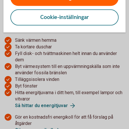
Tips – så kan du minska din
Cookie-inställningar
energianvändning
Sänk värmen hemma
Ta kortare duschar
Fyll disk- och tvättmaskinen helt innan du använder
dem
Byt värmesystem till en uppvärmningskälla som inte
använder fossila bränslen
Tilläggsisolera vinden
Byt fönster
Hitta energitjuvarna i ditt hem, till exempel lampor och
vitvaror
Så hittar du
energitjuvar
Gör en kostnadsfri energikoll för att få förslag på
åtgärder