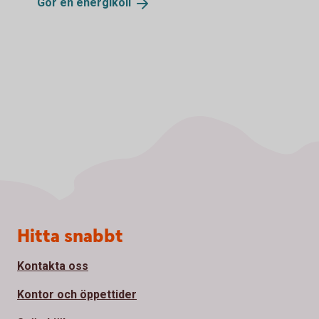
Gör en
energikoll
Sidfot
Hitta snabbt
Kontakta oss
Kontor och öppettider