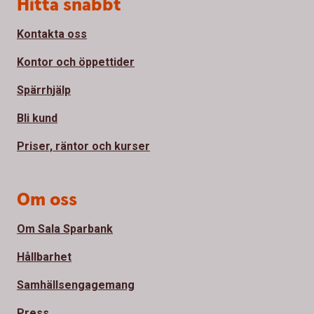
Sidfot
Hitta snabbt
Kontakta oss
Kontor och öppettider
Spärrhjälp
Bli kund
Priser, räntor och kurser
Om oss
Om Sala Sparbank
Hållbarhet
Samhällsengagemang
Press