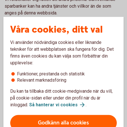
sparbanker kan ha andra tjänster och villkor än de som
anges på denna webbsida.
Våra cookies, ditt val
Ansök om ID-kort som
Vi använder nödvändiga cookies eller liknande
tekniker för att webbplatsen ska fungera för dig. Det
legitimation
finns även cookies du kan välja som förbättrar din
upplevelse:
Om du ska ansöka om eller förnya ditt fysiska ID-
kort så gör du det hos Skatteverket. Läs mer om hur
Funktioner, prestanda och statistik
du gör på deras webbplats.
Relevant marknadsföring
Du kan ta tillbaka ditt cookie-medgivande när du vill,
Ansök om ID-kort som legitimation
på cookie-sidan eller under din profil när du är
(skatteverket.se)
inloggad.
Så hanterar vi
cookies
.
Godkänn alla cookies