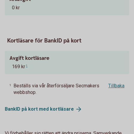
0 kr
Kortläsare för BankID på kort
Avgift kortläsare
169 kr
1
Beställs via vår återförsäljare Secmakers
Tillbaka
1
webbshop.
BankID på kort med
kortläsare
Vi förbehåller sig rätten att ändra priserna. Samverkande