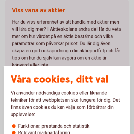
Viss vana av aktier
Har du viss erfarenhet av att handla med aktier men
vill lära dig mer? I Aktieskolans andra del får du veta
mer om hur värdet på en aktie bestäms och vilka
parametrar som påverkar priset. Du lär dig även
skapa en god riskspridning i din aktieportfölj och får
tips om hur du själv kan avgöra om en aktie är
köpvärd eller inte.
Våra cookies, ditt val
Viss vana av aktier –
tips
Vi använder nödvändiga cookies eller liknande
tekniker för att webbplatsen ska fungera för dig. Det
finns även cookies du kan välja som förbättrar din
upplevelse:
Van aktieplacerare
Funktioner, prestanda och statistik
Har du hållit på länge med aktier? I Aktieskolans
Relevant marknadsföring