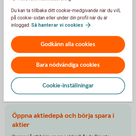
tredje del får du en fördjupning kring hur du kan
Du kan ta tillbaka ditt cookie-medgivande när du vill,
minimera riskerna i ditt aktiesparande. Du får även
på cookie-sidan eller under din profil när du är
information om olika verktyg som du kan använda för
inloggad.
Så hanterar vi
cookies
.
att prognostisera en akties förväntade
kursutveckling baserat på dess historiska
rörelsemönster.
Godkänn alla cookies
Van aktiehandlare –
tips
Bara nödvändiga cookies
Cookie-inställningar
Kom igång med aktier!
Öppna aktiedepå och börja spara i
aktier