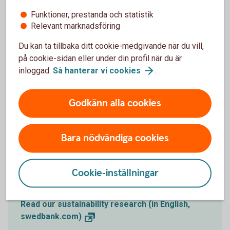
har olika ambitiösa regler för utsläpp, och därmed
Funktioner, prestanda och statistik
effektivisera EU:s totala utsläppshantering. Som följd
Relevant marknadsföring
förväntas globala utsläpp minska. Den makroekonomiska
Du kan ta tillbaka ditt cookie-medgivande när du vill,
effekten på kort sikt bedöms vara begränsad, men
på cookie-sidan eller under din profil när du är
effekterna för specifika sektorer, såsom jordbruket, kan bli
inloggad.
Så hanterar vi
cookies
.
större.
Januari 2026 - EU:s CBAM: klimatverktyg med breda
effekter.
Godkänn alla cookies
(För att byta språk, använd rullmenyn längst ner på den
länkade sidan)
Bara nödvändiga cookies
Cookie-inställningar
Sustainability analysis in English
Read our sustainability research (in English,
swedbank.com)