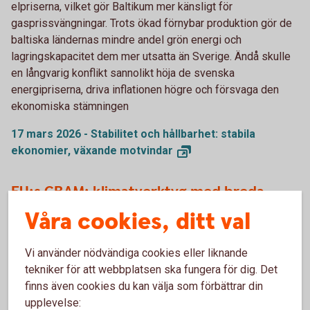
elpriserna, vilket gör Baltikum mer känsligt för
gasprissvängningar. Trots ökad förnybar produktion gör de
baltiska ländernas mindre andel grön energi och
lagringskapacitet dem mer utsatta än Sverige. Ändå skulle
en långvarig konflikt sannolikt höja de svenska
energipriserna, driva inflationen högre och försvaga den
ekonomiska stämningen
17 mars 2026 - Stabilitet och hållbarhet: stabila
ekonomier, växande
motvindar
EU:s CBAM: klimatverktyg med breda
effekter
Våra cookies, ditt val
Sedan 1 januari i år började EU:s mekanism för
Vi använder nödvändiga cookies eller liknande
”koldioxidjustering vid gränsen” (CBAM) tillämpa en tull på
tekniker för att webbplatsen ska fungera för dig. Det
koldioxidutsläpp kopplade till specifika importerade varor.
finns även cookies du kan välja som förbättrar din
CBAM har diskuterats under flera års tid och är banbrytande
upplevelse:
med sitt syfte att täppa till kryphål som uppstår när länder