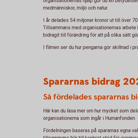
organisationernas hjälp gör du en betydelsefu
medmänniskor, miljö och natur.
I år delades 54 miljoner kronor ut till över 70
Tillsammans med organisationernas arbete
bidragit till förändring för att på olika sätt gö
I filmen ser du hur pengarna gör skillnad i pr
Spararnas bidrag 20
Så fördelades spararnas b
Här kan du läsa mer om hur mycket som delad
organisationerna som ingår i Humanfonden.
Fördelningen baseras på spararnas egna va
tillsammans blir till konkret stöd för organi