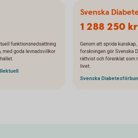
Svenska Diabet
1 288 250 kr
ktuell funktionsnedsättning
Genom att sprida kunskap, 
ra, med goda levnadsvillkor
forskningen gör Svenska D
hället.
rättvist och förenklat som m
livet.
llektuell
Svenska
Diabetesförbun