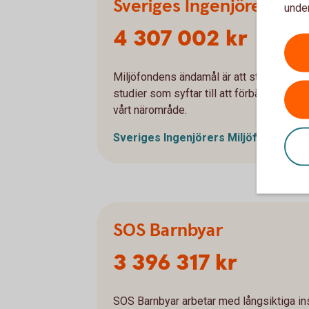
Sveriges Ingenjörers Mil
under
4 307 002 kr
Miljöfondens ändamål är att stödja och fr
studier som syftar till att förbättra den f
vårt närområde.
Sveriges Ingenjörers
Miljöfond
SOS Barnbyar
3 396 317 kr
SOS Barnbyar arbetar med långsiktiga insa