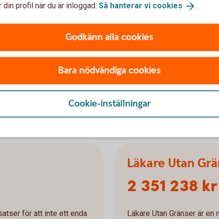
jöfond
Barncancerfon
 din profil när du är inloggad.
Så hanterar vi
cookies
.
3 011 347 kr
Godkänn alla cookies
ämja forskning, projekt och
Barncancerfonden arbetar f
ysiska miljön i Sverige och
drabbade och deras familje
Bara nödvändiga cookies
Barncancerfonden
Cookie-inställningar
Läkare Utan Grä
2 351 238 kr
tser för att inte ett enda
Läkare Utan Gränser är en