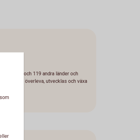
r
s i Sverige och 119 andra länder och
lara rätt att överleva, utvecklas och växa
a som
eller