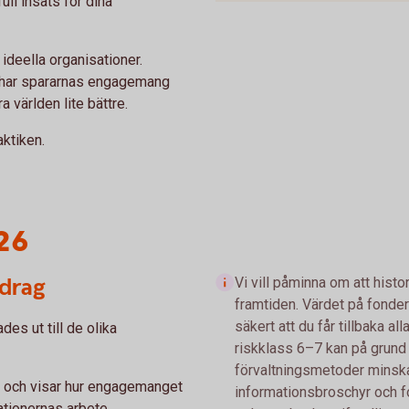
ll insats för dina
 ideella organisationer.
 har spararnas engagemang
ra världen lite bättre.
aktiken.
26
idrag
Vi vill påminna om att histo
framtiden. Värdet på fonder
säkert att du får tillbaka a
es ut till de olika
riskklass 6–7 kan på grun
förvaltningsmetoder minska o
l och visar hur engagemanget
informationsbroschyr och 
sationernas arbete.