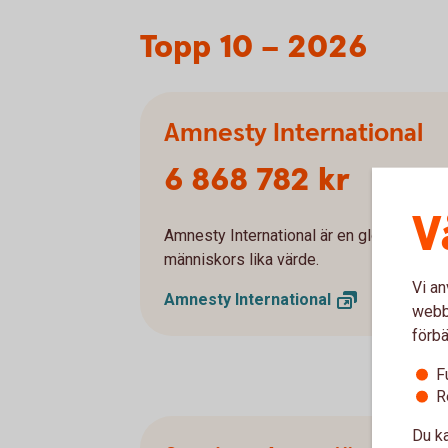
Topp 10 – 2026
Amnesty International
6 868 782 kr
V
Amnesty International är en global organ
människors lika värde.
Vi an
Amnesty
International
webbp
förbä
F
R
Du ka