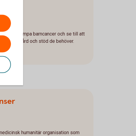
den
ör att bekämpa barncancer och se till att
r får den vård och stöd de behöver.
nser
 medicinsk humanitär organisation som