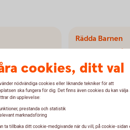
Rädda Barnen
6 057 626 k
åra cookies, ditt val
isation som kämpar för alla
Rädda Barnen finns på plat
kämpar för alla barns självk
upp i trygghet.
vänder nödvändiga cookies eller liknande tekniker för att
latsen ska fungera för dig. Det finns även cookies du kan välj
Rädda
Barnen
ttrar din upplevelse:
unktioner, prestanda och statistik
elevant marknadsföring
n ta tillbaka ditt cookie-medgivande när du vill, på cookie-sidan 