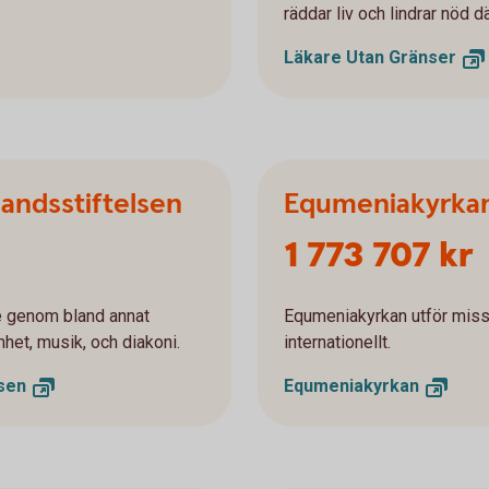
räddar liv och lindrar nöd 
Läkare Utan
Gränser
landsstiftelsen
Equmeniakyrka
1 773 707 kr
e genom bland annat
Equmeniakyrkan utför missi
het, musik, och diakoni.
internationellt.
lsen
Equmeniakyrkan