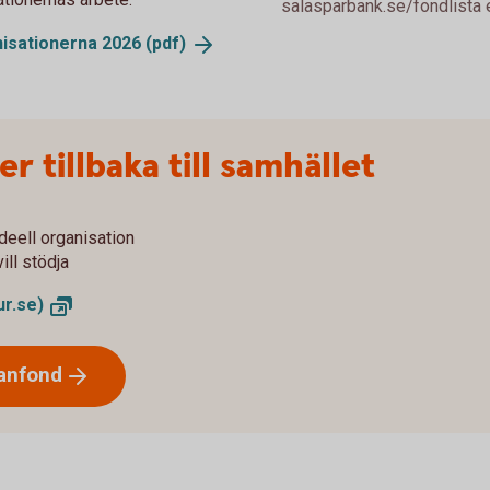
salasparbank.se/fondlista el
nisationerna 2026
(pdf)
r tillbaka till samhället
ideell organisation
ill stödja
r.se)
anfond