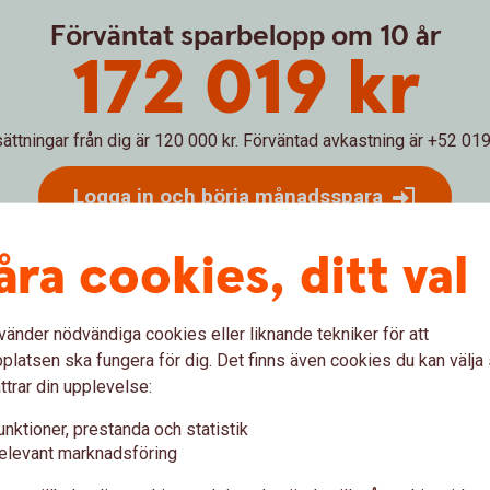
Förväntat sparbelopp om 10 år
172 019 kr
sättningar från dig är 120 000 kr.
Förväntad avkastning är +52 019 
Logga in och börja månadsspara
Inte kund än?
Bli
kund
åra cookies, ditt val
vänder nödvändiga cookies eller liknande tekniker för att
latsen ska fungera för dig. Det finns även cookies du kan välj
 hur ditt månadssparande i fonder skulle kunna utvecklas över ti
 pengar både på de pengar du själv satt in och dessutom på avkast
ttrar din upplevelse:
g. Den faktiska avkastningen beror på vilken typ av fonder du väl
unktioner, prestanda och statistik
och lägre än i exemplet. Vi har inte tagit hänsyn till skatter, avgift
elevant marknadsföring