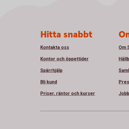
Sidfot
Hitta snabbt
Om
Kontakta oss
Om S
Kontor och öppettider
Håll
Spärrhjälp
Sam
Bli kund
Pre
Priser, räntor och kurser
Jobb