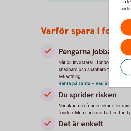
Du ka
under
Varför spara i fonde
Pengarna jobbar för 
När du investerar i fonder ger du p
snabbare och snabbare tack vare rän
avkastning.
Ränta på ränta – vad är
det?
Du sprider risken
När aktierna i fonden ökar eller mi
fonden. Men i och med att en fond pl
Det är enkelt