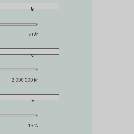
år
50 år
kr
2 000 000 kr
%
15 %