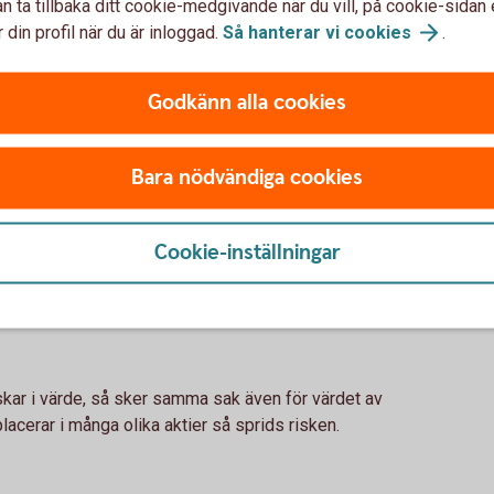
n ta tillbaka ditt cookie-medgivande när du vill, på cookie-sidan 
 din profil när du är inloggad.
Så hanterar vi
cookies
.
Godkänn alla cookies
r?
Bara nödvändiga cookies
dig
engarna en chans att växa. Med tiden växer pengarna
Cookie-inställningar
ta på ränta-effekten. Du får alltså avkastning på din
nskar i värde, så sker samma sak även för värdet av
acerar i många olika aktier så sprids risken.