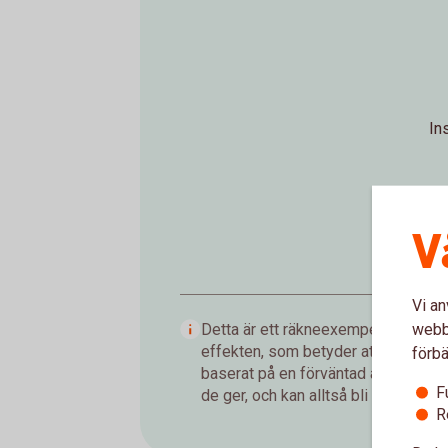
In
V
Vi an
webbp
Detta är ett räkneexempel som visar
effekten, som betyder att du tjänar
förbä
baserat på en förväntad årsavkastnin
F
de ger, och kan alltså bli både högre 
R