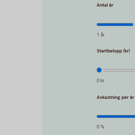
Antal år
1 år
Startbelopp (kr)
0 kr
Avkastning per år
0 %