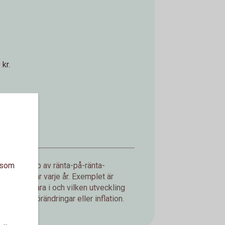
kr.
a som
d med hjälp av ränta-på-ränta-
ning du får varje år. Exemplet är
jer att spara i och vilken utveckling
er, valutaförändringar eller inflation.