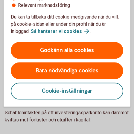
Relevant marknadsföring
Du kan ta tillbaka ditt cookie-medgivande när du vill,
Kvittning av förluster och utgifter
på cookie-sidan eller under din profil när du är
inloggad.
Så hanterar vi
cookies
.
i kapital – möjligt eller inte?
Kapitalförsäkring – NEJ
Godkänn alla cookies
För kapitalförsäkringar är schablonskatten en definitiv
källskatt utan koppling till andra inkomster och utgifter. Det
Bara nödvändiga cookies
betyder att den schablonmässiga avkastningen inte kan
kvittas mot förluster och utgifter i kapital.
Cookie-inställningar
Investeringssparkonto (ISK) – JA
Schablonintäkten på ett investeringssparkonto kan däremot
kvittas mot förluster och utgifter i kapital.