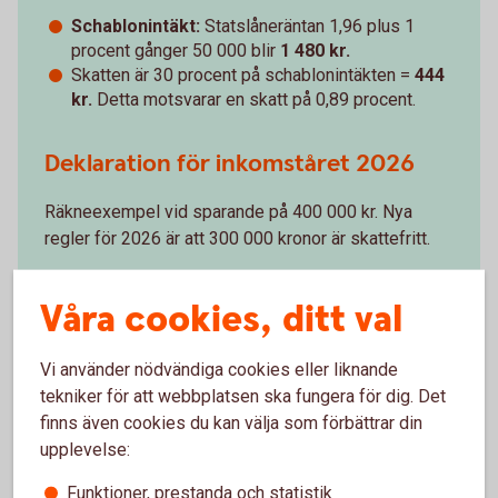
Schablonintäkt:
Statslåneräntan 1,96 plus 1
procent gånger 50 000 blir
1 480 kr.
Skatten är 30 procent på schablonintäkten =
444
kr.
Detta motsvarar en skatt på 0,89 procent.
Deklaration för inkomståret 2026
Räkneexempel vid sparande på 400 000 kr. Nya
regler för 2026 är att 300 000 kronor är skattefritt.
Schablonintäkt
: Statslåneräntan 2,55 plus 1
Våra cookies, ditt val
procent gånger 100 000 blir
3 550
kr.
Skatten är 30 procent på schablonintäkten =
1
065
kr
. Detta motsvarar en skatt på 1,065
Vi använder nödvändiga cookies eller liknande
procent.
tekniker för att webbplatsen ska fungera för dig. Det
finns även cookies du kan välja som förbättrar din
upplevelse:
Funktioner, prestanda och statistik