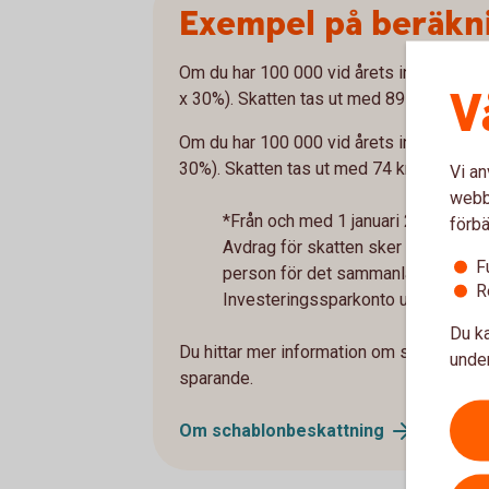
Exempel på beräkni
Om du har 100 000 vid årets ingång blir 
V
x 30%). Skatten tas ut med 89 kronor pe
Om du har 100 000 vid årets ingång blir 
30%). Skatten tas ut med 74 kronor per 
Vi an
webbp
*Från och med 1 januari 2026 är spa
förbä
Avdrag för skatten sker sedan auto
F
person för det sammanlagda sparan
R
Investeringssparkonto upp till 300 
Du ka
Du hittar mer information om skatteavdr
under
sparande.
Om
schablonbeskattning