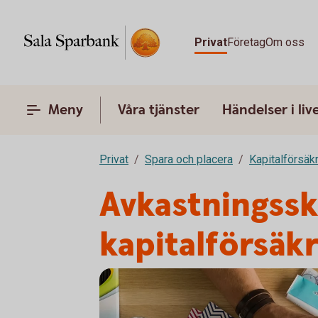
Privat
Företag
Om oss
Meny
Våra tjänster
Händelser i liv
Privat
Spara och placera
Kapitalförsäk
Avkastningssk
kapitalförsäk