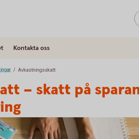
et
Kontakta oss
ringar
Avkastningsskatt
att – skatt på sparan
ring