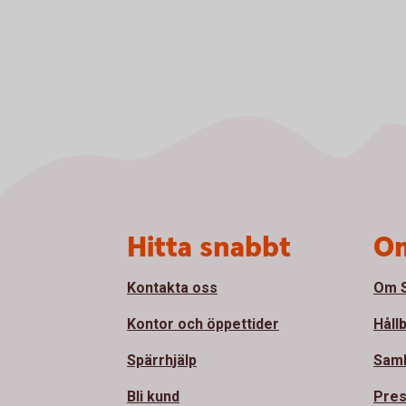
Sidfot
Hitta snabbt
Om
Kontakta oss
Om S
Kontor och öppettider
Håll
Spärrhjälp
Sam
Bli kund
Pre