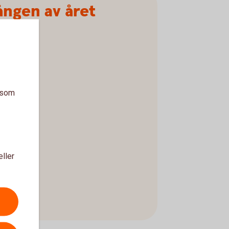
ången av året
a som
eller