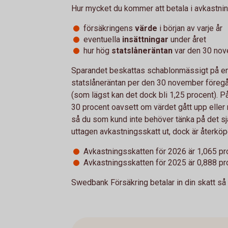
Hur mycket du kommer att betala i avkastni
försäkringens
värde
i början av varje år
eventuella
insättningar
under året
hur hög
statslåneräntan
var den 30 nov
Sparandet beskattas schablonmässigt på en 
statslåneräntan per den 30 november föregå
(som lägst kan det dock bli 1,25 procent). P
30 procent oavsett om värdet gått upp eller 
så du som kund inte behöver tänka på det sj
uttagen avkastningsskatt ut, dock är återköpet
Avkastningsskatten för 2026 är 1,065 pr
Avkastningsskatten för 2025 är 0,888 pr
Swedbank Försäkring betalar in din skatt så 