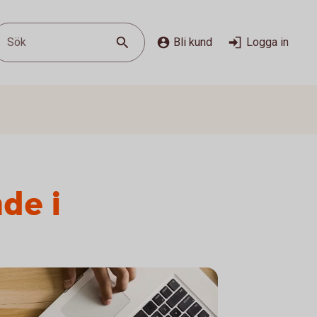
Sök
Bli kund
Logga in
de i