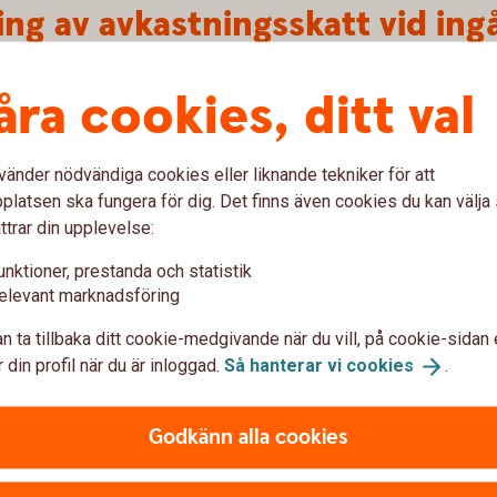
ng av avkastningsskatt vid ing
skatten 1 065 kronor för 2026*. (100 000 x 3,55%
åra cookies, ditt val
r månad.
skatten 888 kronor för 2025. (100 000 x 2,96% x
månad.
vänder nödvändiga cookies eller liknande tekniker för att
latsen ska fungera för dig. Det finns även cookies du kan välj
randet skattefritt upp till en grundnivå på 300 000 kr.
ttrar din upplevelse:
matiskt i inkomstdeklarationen. Avdraget gäller per
unktioner, prestanda och statistik
det i Kapitalförsäkring, PEPP-produkt och
elevant marknadsföring
000 kr.
n ta tillbaka ditt cookie-medgivande när du vill, på cookie-sidan 
aget och skatten på sidan om schablonbeskattat
 din profil när du är inloggad.
Så hanterar vi
cookies
.
Godkänn alla cookies