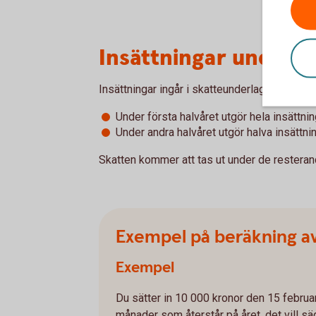
Insättningar under å
Insättningar ingår i skatteunderlaget.
Under första halvåret utgör hela insättnin
Under andra halvåret utgör halva insättni
Skatten kommer att tas ut under de resteran
Exempel på beräkning av
Exempel
Du sätter in 10 000 kronor den 15 februar
månader som återstår på året, det vill s