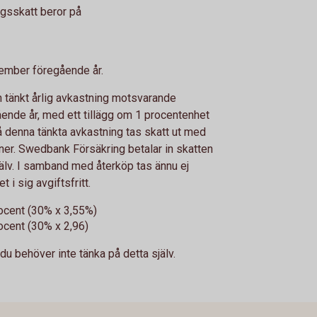
ngsskatt beror på
ember föregående år.
tänkt årlig avkastning motsvarande
ende år, med ett tillägg om 1 procentenhet
å denna tänkta avkastning tas skatt ut med
ner. Swedbank Försäkring betalar in skatten
älv. I samband med återköp tas ännu ej
 i sig avgiftsfritt.
ocent (30% x 3,55%)
ocent (30% x 2,96)
du behöver inte tänka på detta själv.