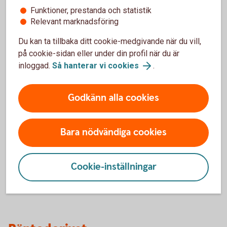
Funktioner, prestanda och statistik
Relevant marknadsföring
Fördelar
Du kan ta tillbaka ditt cookie-medgivande när du vill,
på cookie-sidan eller under din profil när du är
Direkt åtkomst till marknaden
inloggad.
Så hanterar vi cookies
.
Ändra räntan under löptiden
Säkra finansieringskostnaden inom ett visst
ränteintervall
Godkänn alla cookies
Lämpar sig bra som ett riskfördelningsinstrument
Nackdelar
Bara nödvändiga cookies
Kan ställa stora krav på bevakningen av
prisutvecklingen
Cookie-inställningar
Resultatpåverkan (beroende på redovisningsstandard)
Ej noterat och/eller standardiserat