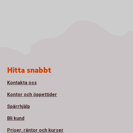
Sidfot
Hitta snabbt
Kontakta oss
Kontor och öppettider
Spärrhjälp
Bli kund
Priser, räntor och kurser