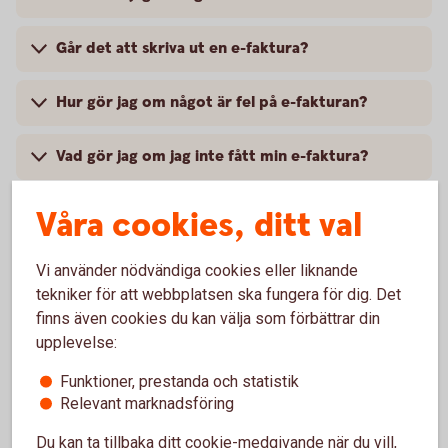
Går det att skriva ut en e-faktura?
Hur gör jag om något är fel på e-fakturan?
Vad gör jag om jag inte fått min e-faktura?
Jag har anmält e-faktura idag, varför ser jag inte
Våra cookies, ditt val
det i översikten?
Vi använder nödvändiga cookies eller liknande
Har jag betalat den här e-fakturan?
tekniker för att webbplatsen ska fungera för dig. Det
finns även cookies du kan välja som förbättrar din
Kan jag avbryta en betalning för en e-faktura?
upplevelse:
Funktioner, prestanda och statistik
Hur ändrar jag konto för e-faktura?
Relevant marknadsföring
Du kan ta tillbaka ditt cookie-medgivande när du vill,