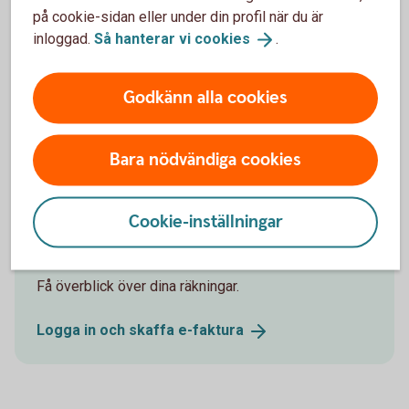
Jag kan inte se min e-faktura när jag trycker på
på cookie-sidan eller under din profil när du är
Visa
inloggad.
Så hanterar vi
cookies
.
Varför kan jag inte anmäla mig till e-faktura?
Godkänn alla cookies
Vad händer om företaget inte accepterar min
anmälan?
Bara nödvändiga cookies
Cookie-inställningar
Skaffa e-faktura
Få överblick över dina räkningar.
Logga in och skaffa
e-faktura