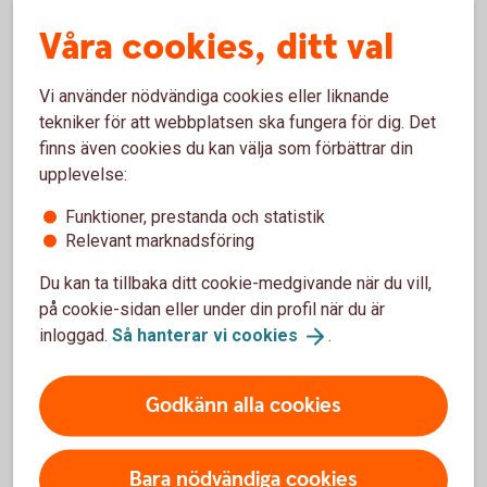
Anslut ditt kort genom att scanna kortet i Samsung
Våra cookies, ditt val
Pay-appen och verifiera kortet med Mobilt BankID.
För att använda Samsung Pay behöver du välja en
Vi använder nödvändiga cookies eller liknande
verifieringsmetod. Du kan verifiera dig med iris,
tekniker för att webbplatsen ska fungera för dig. Det
fingeravtryck eller en kod kopplad till Samsung Pay.
finns även cookies du kan välja som förbättrar din
upplevelse:
Funktioner, prestanda och statistik
Relevant marknadsföring
Vanliga frågor och svar om
Du kan ta tillbaka ditt cookie-medgivande när du vill,
på cookie-sidan eller under din profil när du är
Samsung Pay
inloggad.
Så hanterar vi
cookies
.
Hur betalar jag med Samsung Pay?
Godkänn alla cookies
Vilka kort går att använda med Samsung Pay?
Bara nödvändiga cookies