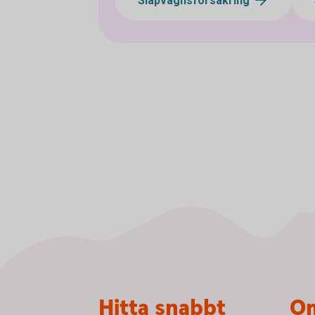
Släpvagnsförsäkring
Sidfot
Hitta snabbt
Om