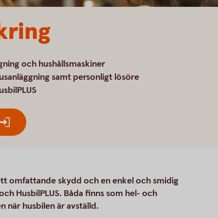
kring
ggning och hushållsmaskiner
ljusanläggning samt personligt lösöre
HusbilPLUS
 ett omfattande skydd och en enkel och smidig
 och HusbilPLUS. Båda finns som hel- och
n när husbilen är avställd.