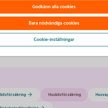
säkring
Godkänn alla cookies
Ring oss
Bara nödvändiga cookies
na
Vi hjälper dig gärna att teckna försäkringen över
telefon.
Cookie-inställningar
Ring 0224-850 00 och skaffa
husbilsförsäkring
tbilsförsäkring
Husbilsförsäkring
Husva