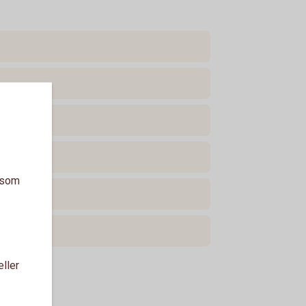
a som
eller