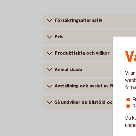
Försäkringsalternativ
Pris
V
Produktfakta och villkor
Anmäl skada
Vi an
webbp
Avställning och avslut av försäkring
förbä
F
Så undviker du bilstöld och bilinbro
R
Du ka
under