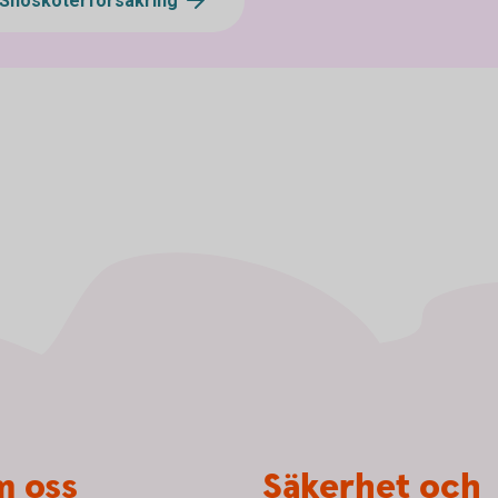
Snöskoterförsäkring
 oss
Säkerhet och