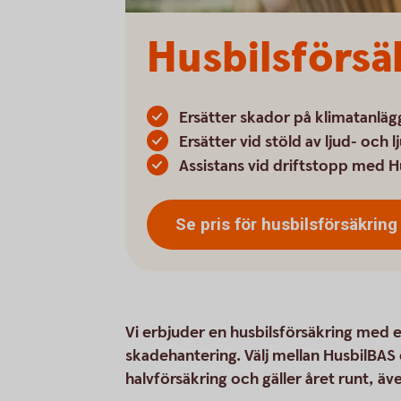
Husbilsförsä
Ersätter skador på klimatanlä
Ersätter vid stöld av ljud- och 
Assistans vid driftstopp med 
Se pris för
husbilsförsäkring
Vi erbjuder en husbilsförsäkring med
skadehantering. Välj mellan HusbilBAS
halvförsäkring och gäller året runt, äve