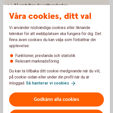
Så undviker du vattenskador
Våra cookies, ditt val
Var rädd om dig och din cykel
Vi använder nödvändiga cookies eller liknande
tekniker för att webbplatsen ska fungera för dig. Det
finns även cookies du kan välja som förbättrar din
upplevelse:
Skaffa hemförsäkring hyresrätt
Funktioner, prestanda och statistik
Relevant marknadsföring
Via internetbanken
Du kan ta tillbaka ditt cookie-medgivande när du vill,
Logga in, få ett försäkringsförslag och teckna din
på cookie-sidan eller under din profil när du är
försäkring
inloggad.
Så hanterar vi
cookies
.
Skaffa
försäkringen
Godkänn alla cookies
Via telefon