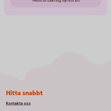
Hemförsäkring hyresrätt
Sidfot
Hitta snabbt
Kontakta oss