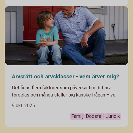
resan. Då är det bra att veta vilka rättigheter du har
och vilken sorts ersättning du kan få vid till exempel
förlorat bagage.
Arvsrätt och arvsklasser - vem ärver mig?
Det finns flera faktorer som påverkar hur ditt arv
fördelas och många ställer sig kanske frågan – vem
ärver mig? Läs mer om arvsrätt, arvsklasser och se
9 okt. 2025
hur olika arvsordningar kan se ut när inget
testamente finns.
Familj
Dödsfall
Juridik