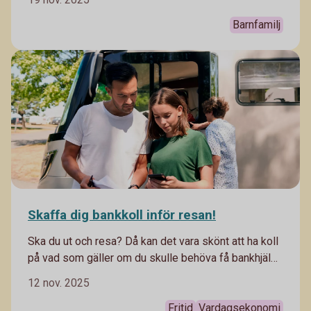
begränsade resurser. Det ger också en bra grund till
att kunna sköta sin ekonomi som vuxen. Här får du
Barnfamilj
tips som bäddar för en bra start.
Skaffa dig bankkoll inför resan!
Ska du ut och resa? Då kan det vara skönt att ha koll
på vad som gäller om du skulle behöva få bankhjälp
medan du är borta.
12 nov. 2025
Fritid
Vardagsekonomi