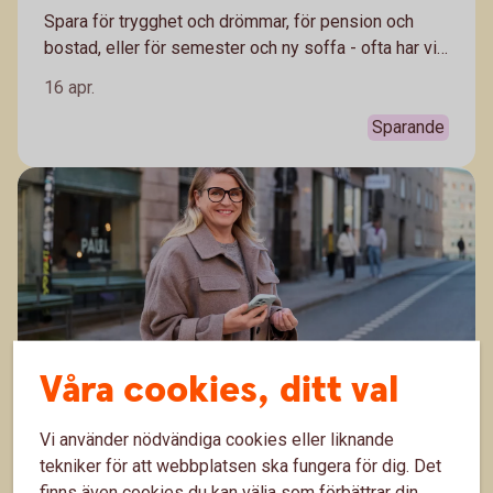
Spara för trygghet och drömmar, för pension och
bostad, eller för semester och ny soffa - ofta har vi
flera olika mål med vårt sparande. Därför kan det
16 apr.
vara klokt att spara i olika sparformer. Häng med,
Madelén Falkenhäll, Swedbanks ekonom för
Sparande
finansiell hälsa förklarar.
Våra cookies, ditt val
Pensionstips till dig som är i 30-årsåldern
Vi använder nödvändiga cookies eller liknande
tekniker för att webbplatsen ska fungera för dig. Det
Många som är i 30-årsåldern har hunnit jobba ett
finns även cookies du kan välja som förbättrar din