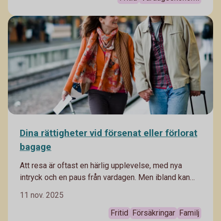
Dina rättigheter vid försenat eller förlorat
bagage
Att resa är oftast en härlig upplevelse, med nya
intryck och en paus från vardagen. Men ibland kan
man ha otur med försenade flyg och bagage som
11 nov. 2025
inte åker samma väg som man själv. I bästa fall löser
det sig snabbt – men ibland kan det påverka hela
Fritid
Försäkringar
Familj