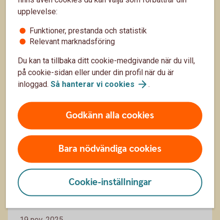
antal år, och även om pensionen ännu inte är nära,
upplevelse:
finns den nog mer på radarn än den gjorde i 20-
11 feb.
årsåldern. Här är pensionstipsen till dig som 30-
Funktioner, prestanda och statistik
åring.
Pension
Sparande
Relevant marknadsföring
Du kan ta tillbaka ditt cookie-medgivande när du vill,
på cookie-sidan eller under din profil när du är
inloggad.
Så hanterar vi
cookies
.
Godkänn alla cookies
Bara nödvändiga cookies
Sju tips om veckopeng och månadspeng!
Cookie-inställningar
Att få eget ansvar för en mindre summa pengar, till
exempel genom månadspeng, är ett utmärkt sätt att
lära barn om pengars värde och att hushålla med
19 nov. 2025