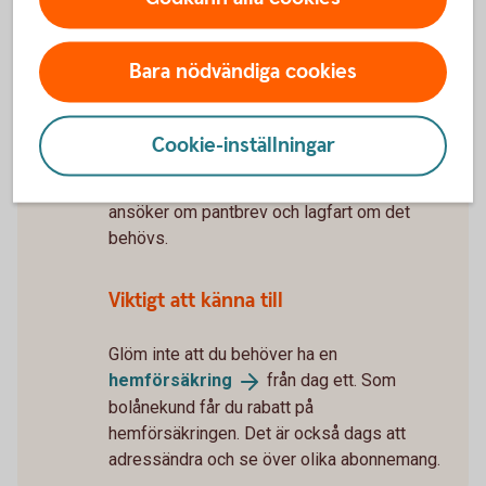
5 tips när du flyttar
ihop
Tillträde
Bara nödvändiga cookies
Snart får du nycklarna till ditt nya hem.
Mäklaren bokar tid för tillträdet. För att
tillträdet inte ska bli försenat – skicka
Cookie-inställningar
tillbaka lånehandlingarna så snart du kan. Du
får dem cirka 10 dagar innan tillträdet. Vi
ansöker om pantbrev och lagfart om det
behövs.
Viktigt att känna till
Glöm inte att du behöver ha en
hemförsäkring
från dag ett. Som
bolånekund får du rabatt på
hemförsäkringen. Det är också dags att
adressändra och se över olika abonnemang.