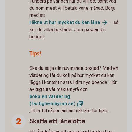
Fundera på var och hur du vill bo, samt vad
du som mest vill betala varje månad. Börja
med att
räkna ut hur mycket du kan
låna
– så
ser du vilka bostäder som passar din
budget.
Tips!
Ska du sälja din nuvarande bostad? Med en
värdering får du koll på hur mycket du kan
lägga i kontantinsats i ditt nya boende. Hör
av dig till vår mäklarbyrå och
boka en värdering
(fastighetsbyran.se)
, eller till någon annan mäklare för hjälp.
Skaffa ett lånelöfte
Ett lånelöfte är ett preliminärt besked om