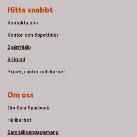
Sidfot
Hitta snabbt
Kontakta oss
Kontor och öppettider
Spärrhjälp
Bli kund
Priser, räntor och kurser
Om oss
Om Sala Sparbank
Hållbarhet
Samhällsengagemang