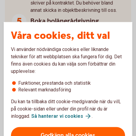
skriver på kontraktet. Du behöver bland
annat skicka in objektbeskrivning till oss.
Boka bolånerådgivning
Våra cookies, ditt val
Som ny bostadsägare är det mycket att ta
ställning till. Boka gärna en bolånerådgivning
med oss så går vi igenom allt du behöver
Vi använder nödvändiga cookies eller liknande
tänka på kring din nya bostad som till
tekniker för att webbplatsen ska fungera för dig. Det
exempel kreditupplägg, försäkringar och
finns även cookies du kan välja som förbättrar din
sparande.
upplevelse:
Funktioner, prestanda och statistik
Glöm inte juridiken
Relevant marknadsföring
Köper du bostad tillsammans? Glöm inte
Du kan ta tillbaka ditt cookie-medgivande när du vill,
juridiken. Vi kan hjälpa dig med avtal som
på cookie-sidan eller under din profil när du är
reglerar ägande, ekonomiskt ansvar och hur
inloggad.
Så hanterar vi
cookies
.
eventuell vinst eller förlust delas vid
försäljning.
Familjejuridik
Godkänn alla cookies