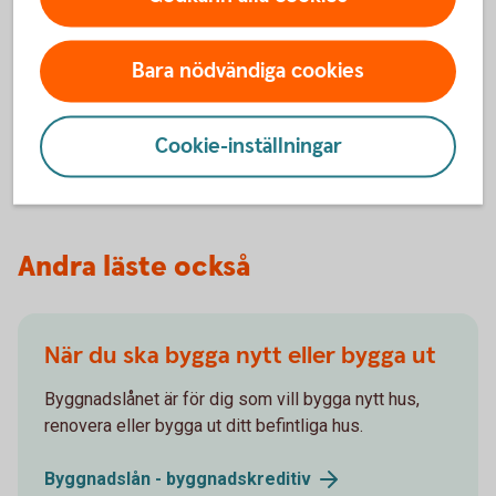
Blankett för tilläggsarbete att använda
tillsammans med
hantverkaravtal
Blanketten för tilläggsarbete att använda
Bara nödvändiga cookies
tillsammans med
entreprenadkontrakt
Konsumentverkets informationssida om att
Cookie-inställningar
anlita
bygghantverkare
Andra läste också
När du ska bygga nytt eller bygga ut
Byggnadslånet är för dig som vill bygga nytt hus,
renovera eller bygga ut ditt befintliga hus.
Byggnadslån -
byggnadskreditiv