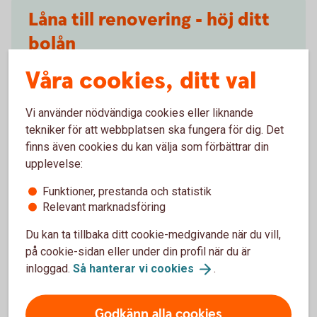
Låna till renovering - höj ditt
bolån
Våra cookies, ditt val
Finansiera din renovering genom att höja ditt bolån.
Du kan låna upp till 80 procent av bostadens värde.
Lägsta belopp vid höjning är 100 000 kronor.
Vi använder nödvändiga cookies eller liknande
tekniker för att webbplatsen ska fungera för dig. Det
Höj ditt
bolån
finns även cookies du kan välja som förbättrar din
upplevelse:
Funktioner, prestanda och statistik
Relevant marknadsföring
Blanketter och tips från
Du kan ta tillbaka ditt cookie-medgivande när du vill,
på cookie-sidan eller under din profil när du är
Konsumentverket
inloggad.
Så hanterar vi
cookies
.
Hantverkaravtal
Entreprenadkontrakt
Godkänn alla cookies