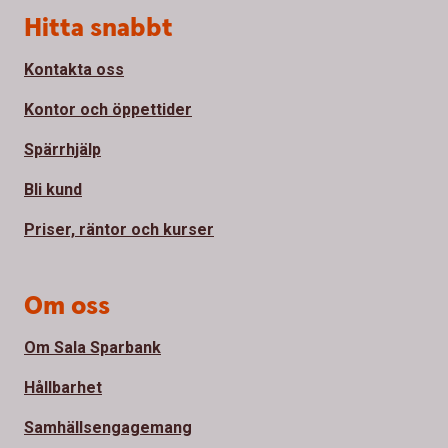
Sidfot
Hitta snabbt
Kontakta oss
Kontor och öppettider
Spärrhjälp
Bli kund
Priser, räntor och kurser
Om oss
Om Sala Sparbank
Hållbarhet
Samhällsengagemang