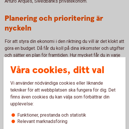
Arturo Arques, Swedbanks privatekonom.
Planering och prioritering är
nyckeln
För att styra din ekonomi i den riktning du vill är det klokt att
göra en budget. Då får du koll på dina inkomster och utgifter
och sätter en plan för framtiden. Hur mycket får du in varje
månad? Vilka är dina nödvändiga utgifter? Och har du lagt
Våra cookies, ditt val
undan en slant till sparande?
När du har gjort detta, då kan det vara dags att fundera på
Vi använder nödvändiga cookies eller liknande
din övriga konsumtion.
tekniker för att webbplatsen ska fungera för dig. Det
finns även cookies du kan välja som förbättrar din
upplevelse:
Funktioner, prestanda och statistik
Prioritera det du behöver
Relevant marknadsföring
Ha koll på de psykologiska säljknepen