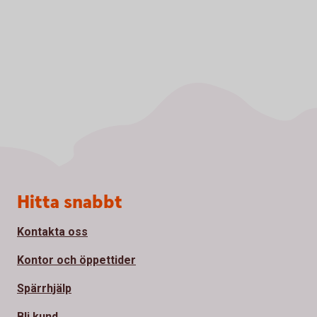
Sidfot
Hitta snabbt
Kontakta oss
Kontor och öppettider
Spärrhjälp
Bli kund