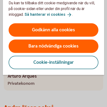
Är priset bra? Kolla upp och jämför
Du kan ta tillbaka ditt cookie-medgivande när du vill,
Undvik impulsköp – det är lätt att man ångrar
på cookie-sidan eller under din profil när du är
sig efteråt
inloggad.
Så hanterar vi
cookies
.
Godkänn alla cookies
Bara nödvändiga cookies
Cookie-inställningar
Arturo Arques
Privatekonom