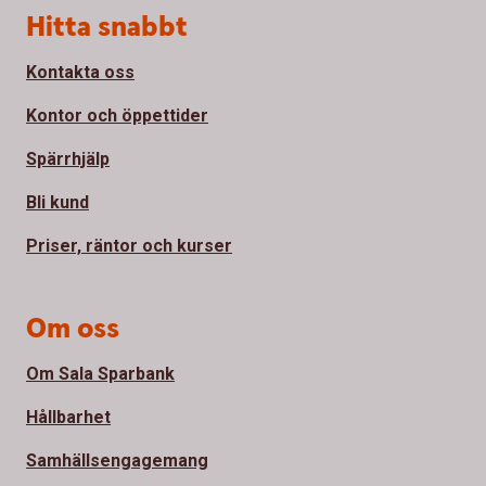
Sidfot
Hitta snabbt
Kontakta oss
Kontor och öppettider
Spärrhjälp
Bli kund
Priser, räntor och kurser
Om oss
Om Sala Sparbank
Hållbarhet
Samhällsengagemang