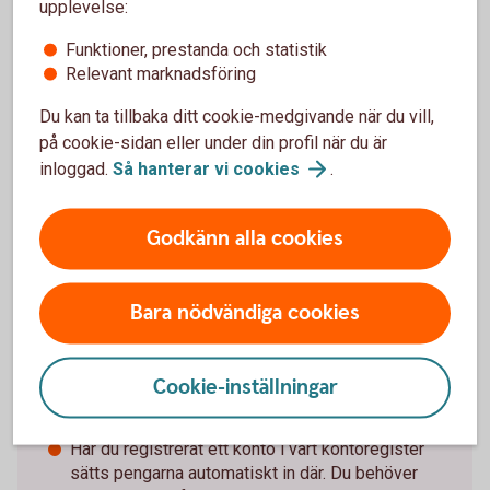
upplevelse:
Vet du om att du som är Nyckelkund och har
Funktioner, prestanda och statistik
hemförsäkringen hos oss har möjlighet att få upp till
Relevant marknadsföring
20 procent rabatt på vår bilförsäkring? Din exakta
rabatt visas när du är inloggad i internetbanken eller
Du kan ta tillbaka ditt cookie-medgivande när du vill,
appen.
på cookie-sidan eller under din profil när du är
inloggad.
Så hanterar vi
cookies
.
Se villkor och skaffa
bilförsäkring
Godkänn alla cookies
Bara nödvändiga cookies
Ska du få elstöd?
De flesta får sin utbetalning före sista juni. Det här är
Cookie-inställningar
vad som gäller för att få utbetalningen.
Har du registrerat ett konto i vårt kontoregister
sätts pengarna automatiskt in där. Du behöver