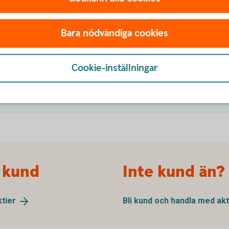
- Aktiellt
Bara nödvändiga cookies
r, aktierekommendationer,
Cookie-inställningar
ion och privatekonomi.
 kund
Inte kund än?
ktier
Bli kund och handla med
akt