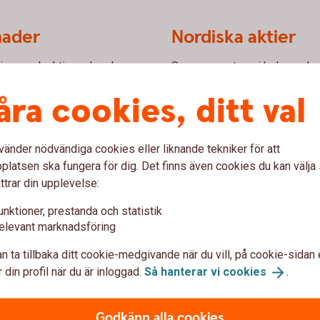
nader
Nordiska aktier
örser och aktiemarknader.
Samma courtage i hela norden 
internetbanken eller appen.
åra cookies, ditt val
Så handlar du med nordisk
vänder nödvändiga cookies eller liknande tekniker för att
latsen ska fungera för dig. Det finns även cookies du kan välj
Amerikanska akti
ttrar din upplevelse:
tal bolag på Nasdaq Baltic
Handla med hundratals amerik
unktioner, prestanda och statistik
 eller appen.
Exchange och Nasdaq i intern
elevant marknadsföring
n ta tillbaka ditt cookie-medgivande när du vill, på cookie-sidan 
Så handlar du med amerik
 din profil när du är inloggad.
Så hanterar vi
cookies
.
Godkänn alla cookies