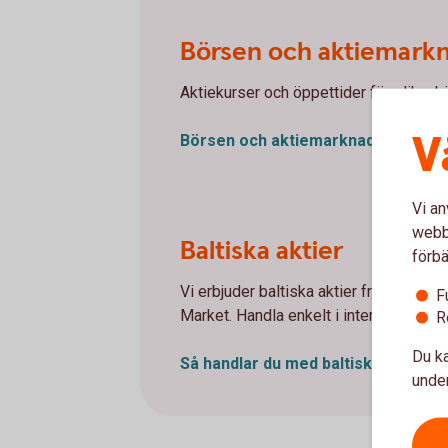
Börsen och aktiemark
Aktiekurser och öppettider för olika b
V
Börsen och
aktiemarknader
Vi an
webbp
Baltiska aktier
förbä
Vi erbjuder baltiska aktier från ett 70-
F
Market. Handla enkelt i internetbanken
R
Du ka
Så handlar du med baltiska
aktier
under