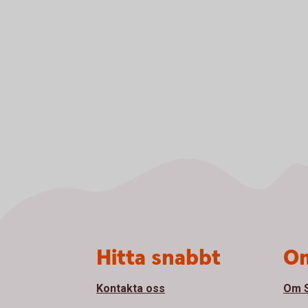
Sidfot
Hitta snabbt
Om
Kontakta oss
Om S