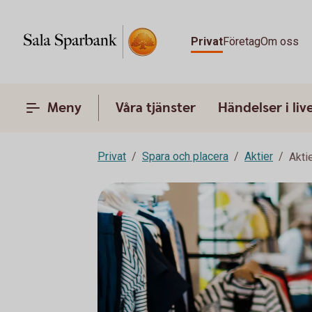
Privat
Företag
Om oss
Meny
Våra tjänster
Händelser i liv
Privat
Spara och placera
Aktier
Akti