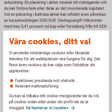
avkastning. En placering i aktier innebär ett risktagande och
du kan förlora hela eller delar av det investerade kapitalet.
Vid en placering i baltiska aktier kan utfallet även påverkas
av kursutvecklingen SEK/EUR. Växlingsavgift tillkommer
med max 0,41 procent vid köp eller försäljning från/till SEK-
konto.
Våra cookies, ditt val
Vi använder nödvändiga cookies eller liknande
Courtage för värdepappershandel
tekniker för att webbplatsen ska fungera för dig. Det
finns även cookies du kan välja som förbättrar din
i appen och internetbanken
upplevelse:
Funktioner, prestanda och statistik
Prislista
värdepappershandel
Relevant marknadsföring
Du kan ta tillbaka ditt cookie-medgivande när du vill,
på cookie-sidan eller under din profil när du är
Handla aktier som kund
inloggad.
Så hanterar vi
cookies
.