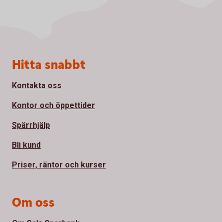
Sidfot
Hitta snabbt
Kontakta oss
Kontor och öppettider
Spärrhjälp
Bli kund
Priser, räntor och kurser
Om oss