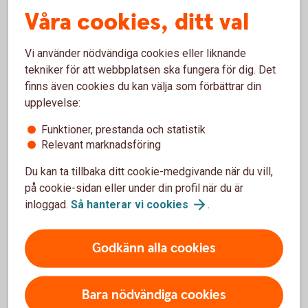
Vad gör en finansiell produkt
hållbar?
Våra cookies, ditt val
Vi använder nödvändiga cookies eller liknande
Frågor till dig kring hållbarhet?
tekniker för att webbplatsen ska fungera för dig. Det
finns även cookies du kan välja som förbättrar din
För att kunna hjälpa dig att få ett hållbart sparande ställer vi
upplevelse:
några frågor till dig kring hållbarhet. Dessa gäller bland
Funktioner, prestanda och statistik
annat vad du har för önskemål och krav på hållbarhet i
Relevant marknadsföring
produkterna – dina hållbarhetspreferenser. Du får möjlighet
att bestämma hur stor del av investeringen som ska vara
Du kan ta tillbaka ditt cookie-medgivande när du vill,
hållbar, enligt till exempel taxonomin.
på cookie-sidan eller under din profil när du är
inloggad.
Så hanterar vi
cookies
.
Finansiella produkter som undviker negativa
konsekvenser
Godkänn alla cookies
Bara nödvändiga cookies