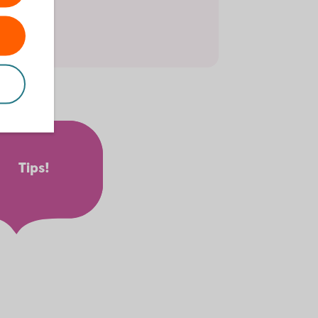
 kontor.
er
Tips!