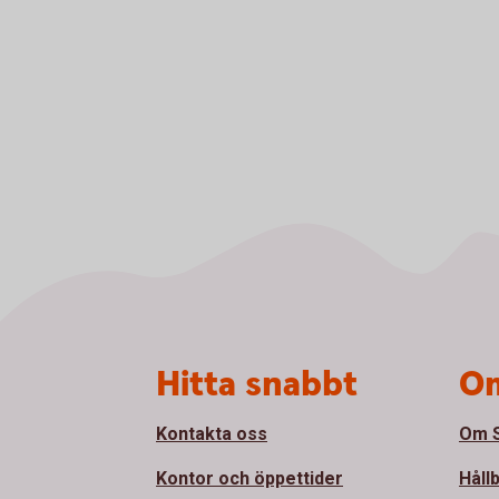
Sidfot
Hitta snabbt
Om
Kontakta oss
Om S
Kontor och öppettider
Håll