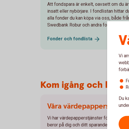
Att fondspara är enkelt, oavsett om du är
insatt eller nybörjare. I fondlistan hittar d
alla fonder du kan köpa via oss, både frå
Swedbank Robur och andra fondbolag.
V
Fonder och
fondlista
Vi an
webbp
förbä
F
Kom igång och handl
R
Du ka
Våra värdepapperstjänst
under
Vi har värdepapperstjänster för olika be
beror på dig och ditt sparande. Läs mer 