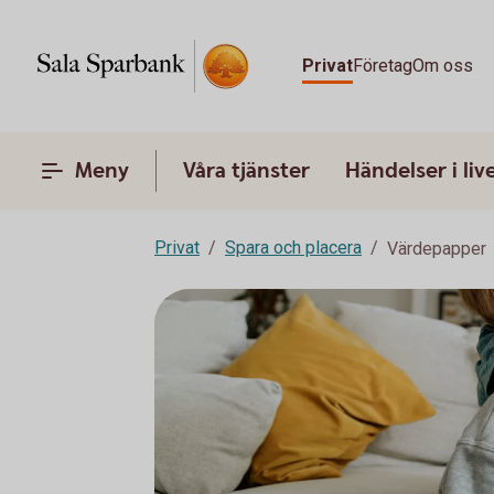
Privat
Företag
Om oss
Meny
Våra tjänster
Händelser i liv
Privat
Spara och placera
Värdepapper