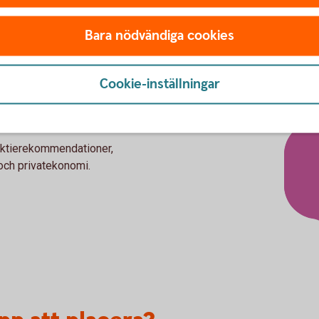
kundcenter eller besöka ett
Bara nödvändiga cookies
Så handlar du
värdepapp
Cookie-inställningar
aktierekommendationer,
och privatekonomi.