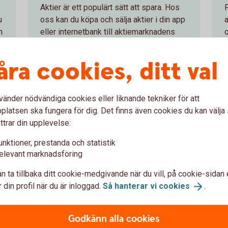
Aktier är ett populärt sätt att spara. Hos
u
oss kan du köpa och sälja aktier i din app
n
eller internetbank till aktiemarknadens
o
lägsta priser. Läs mer om aktier och
aktiehandel.
åra cookies, ditt val
Aktier och
aktiehandel
vänder nödvändiga cookies eller liknande tekniker för att
latsen ska fungera för dig. Det finns även cookies du kan välj
ttrar din upplevelse:
unktioner, prestanda och statistik
a
elevant marknadsföring
n ta tillbaka ditt cookie-medgivande när du vill, på cookie-sidan 
er
Så handlar du v
 din profil när du är inloggad.
Så hanterar vi
cookies
.
hov. Vilken som passar dig
Du kan köpa värdepapper på
Godkänn alla cookies
om våra
enkelt i internetbanken elle