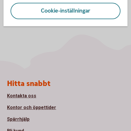
Cookie-inställningar
Sidfot
Hitta snabbt
Kontakta oss
Kontor och öppettider
Spärrhjälp
Bli kund