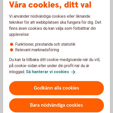
Våra cookies, ditt val
Pris
Vi använder nödvändiga cookies eller liknande
tekniker för att webbplatsen ska fungera för dig. Det
finns även cookies du kan välja som förbättrar din
upplevelse:
Vanliga frågor och svar
Funktioner, prestanda och statistik
Relevant marknadsföring
Måste man deklarera affärerna?
Du kan ta tillbaka ditt cookie-medgivande när du vill,
på cookie-sidan eller under din profil när du är
inloggad.
Så hanterar vi
cookies
.
Finns det någon minimigräns?
Går det ta ut pengar när som helst?
Godkänn alla cookies
Kan jag handla online i Kapitalspar Depå?
Bara nödvändiga cookies