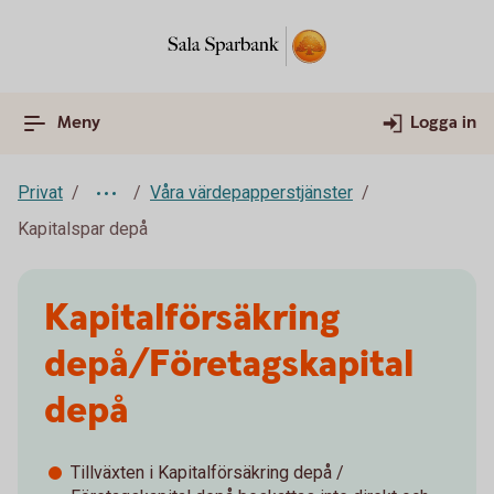
Meny
Logga in
Privat
Våra värdepapperstjänster
Kapitalspar depå
Kapitalförsäkring
depå/Företagskapital
depå
Tillväxten i Kapitalförsäkring depå /