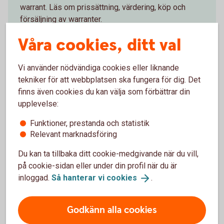
warrant. Läs om prissättning, värdering, köp och
försäljning av warranter.
Våra cookies, ditt val
Handel med
warranter
Vi använder nödvändiga cookies eller liknande
tekniker för att webbplatsen ska fungera för dig. Det
Risker med warranter
finns även cookies du kan välja som förbättrar din
upplevelse:
Investeringar på kapitalmarknaden kan medföra
risker att helt eller delvis förlora det investerade
Funktioner, prestanda och statistik
kapitalet. Förutom traditionella risker föreligger
Relevant marknadsföring
vissa specifika risker för warranter.
Du kan ta tillbaka ditt cookie-medgivande när du vill,
Risker med
warranter
på cookie-sidan eller under din profil när du är
inloggad.
Så hanterar vi
cookies
.
Analysverktyg för warranter
Godkänn alla cookies