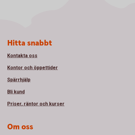
Sidfot
Hitta snabbt
Kontakta oss
Kontor och öppettider
Spärrhjälp
Bli kund
Priser, räntor och kurser
Om oss