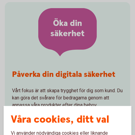
Öka din
säkerhet
Påverka din digitala säkerhet
Vårt fokus är att skapa trygghet för dig som kund. Du
kan göra det svårare för bedragarna genom att
anpassa våra produkter efter dina behov.
Våra cookies, ditt val
Bestäm egna beloppsgränser för överföringar
och Swish
Skaffa Sparkonto Plus med fördröjning vid
Vi använder nödvändiga cookies eller liknande