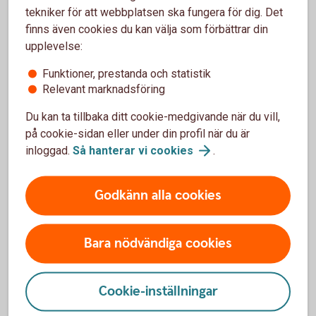
överföringar
tekniker för att webbplatsen ska fungera för dig. Det
Slå av/på ditt kort för internetköp och
finns även cookies du kan välja som förbättrar din
automatuttag
upplevelse:
Så ändrar du säkerhetsinställningar efter dina
Funktioner, prestanda och statistik
behov
Relevant marknadsföring
Du kan ta tillbaka ditt cookie-medgivande när du vill,
på cookie-sidan eller under din profil när du är
inloggad.
Så hanterar vi
cookies
.
Frågor och svar om säkerhet
Godkänn alla cookies
Hur hanterar banken mina personuppgifter?
Bara nödvändiga cookies
Vad innebär banksekretess?
Cookie-inställningar
Vad har banken för ansvar när jag använder
internetbanken eller någon av apparna?