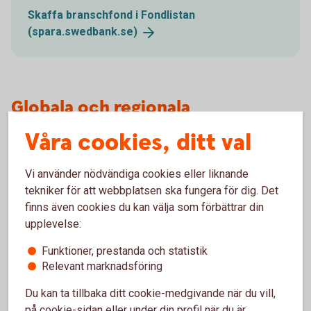
Skaffa branschfond i Fondlistan
(spara.swedbank.se)
Globala och regionala
branschfonder
Våra cookies, ditt val
Det finns två typer av branschfonder - globala och
Vi använder nödvändiga cookies eller liknande
regionala. Den förstnämnda kategorin investerar mest på
tekniker för att webbplatsen ska fungera för dig. Det
global basis. Detta minskar risken då en bolagsspecifik
finns även cookies du kan välja som förbättrar din
händelse inte har inte samma inverkan i en global fond som
upplevelse:
en regional. De globala branschfonderna har med andra ord
oftast en lägre risk, än de regionala, där även svängningarna
Funktioner, prestanda och statistik
i avkastning kan vara större.
Relevant marknadsföring
Du kan ta tillbaka ditt cookie-medgivande när du vill,
på cookie-sidan eller under din profil när du är