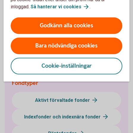
inloggad.
Så hanterar vi
cookies
.
Mer information
Godkänn alla cookies
Våra temafonder / branschfonder
(swedbank-aktiellt.se)
Fondtyper - lär dig mer om olika typer av
fonder
Bara nödvändiga cookies
Fonder - börja
fondspara
Cookie-inställningar
Fondtyper
Aktivt förvaltade fonder
Indexfonder och indexnära fonder