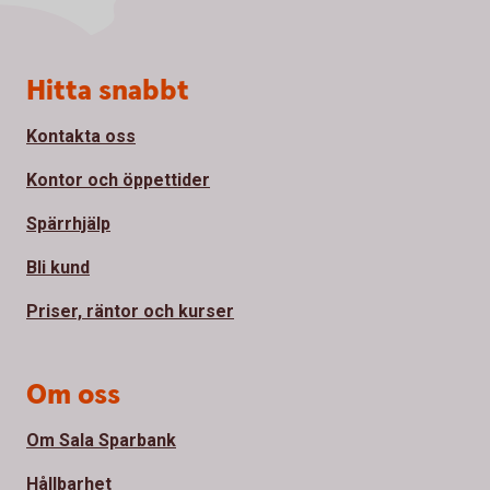
Sidfot
Hitta snabbt
Kontakta oss
Kontor och öppettider
Spärrhjälp
Bli kund
Priser, räntor och kurser
Om oss
Om Sala Sparbank
Hållbarhet