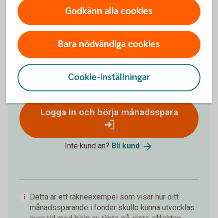
Godkänn alla cookies
%
Förväntat sparbelopp om 10 år
Bara nödvändiga cookies
172 019 kr
Cookie-inställningar
Insättningar från dig är 120 000 kr.
Förväntad
avkastning är +52 019 kr.
Logga in och börja månadsspara
Inte kund än?
Bli
kund
Detta är ett räkneexempel som visar hur ditt
månadssparande i fonder skulle kunna utvecklas