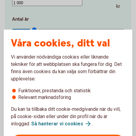
kr
Antal år
Våra cookies, ditt val
1 år
50 år
år
Vi använder nödvändiga cookies eller liknande
tekniker för att webbplatsen ska fungera för dig. Det
Startbelopp (kr)
finns även cookies du kan välja som förbättrar din
upplevelse:
0 kr
2 000 000 kr
Funktioner, prestanda och statistik
Relevant marknadsföring
kr
Du kan ta tillbaka ditt cookie-medgivande när du vill,
Avkastning per år (%)
på cookie-sidan eller under din profil när du är
inloggad.
Så hanterar vi
cookies
.
0 %
15 %